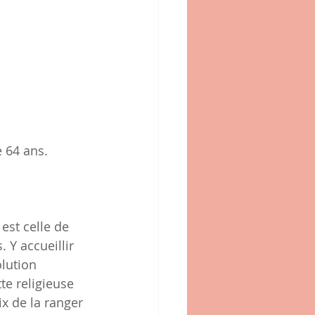
 64 ans.
est celle de 
 Y accueillir 
lution 
e religieuse 
ix de la ranger 