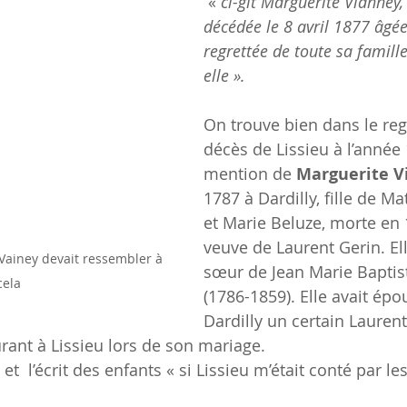
 « 
ci-git Marguerite Vianney,
décédée le 8 avril 1877 âgée
regrettée de toute sa famille
elle ». 
On trouve bien dans le reg
décès de Lissieu à l’année 
mention de
 Marguerite V
1787 à Dardilly, fille de M
et Marie Beluze, morte en 
veuve de Laurent Gerin. Elle
Vainey devait ressembler à 
sœur de Jean Marie Baptis
cela
(1786-1859). Elle avait épo
Dardilly un certain Lauren
nt à Lissieu lors de son mariage.  
x et  l’écrit des enfants « si Lissieu m’était conté par le