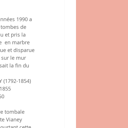
s tombes de 
u et pris la 
e  en marbre 
que et disparue 
 sur le mur 
ait la fin du 
(1792-1854)
1855
50
re tombale 
te Vianey 
ourtant cette 