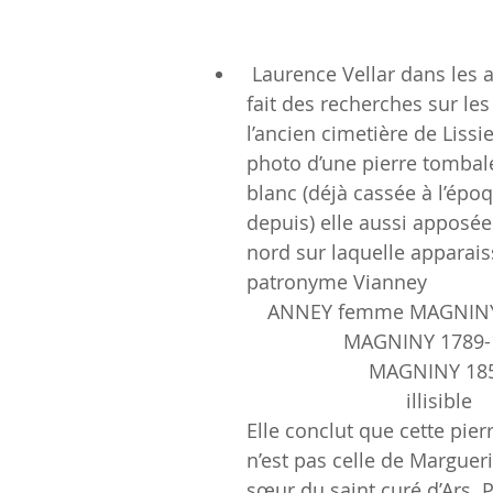
 Laurence Vellar dans les années 1990 a 
fait des recherches sur le
l’ancien cimetière de Lissie
photo d’une pierre tombal
blanc (déjà cassée à l’épo
depuis) elle aussi apposée
nord sur laquelle apparaiss
patronyme Vianney  
ANNEY femme MAGNINY 
MAGNINY 1789-
MAGNINY 18
illisible
Elle conclut que cette pier
n’est pas celle de Margueri
sœur du saint curé d’Ars. P