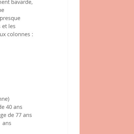
ment bavarde, 
ne 
 presque 
 et les 
ux colonnes :
nne)
de 40 ans
ge de 77 ans
1 ans