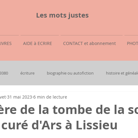
Les mots justes
LIVRES
AIDE à ECRIRE
CONTACT et abonnement
PHOT
69380
écriture
biographie ou autofiction
histoire et généal
vet
31 mai 2023
6 min de lecture
re de la tombe de la s
 curé d'Ars à Lissieu