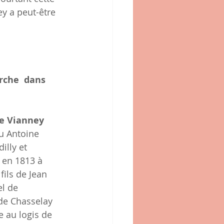
y a peut-être 
rche  dans 
e Vianney
eu Antoine 
illy et 
 en 1813 à 
fils de Jean 
l de 
 de Chasselay 
e au logis de 