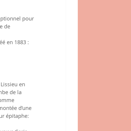
 
eptionnel pour 
e de 
éé en 1883 : 
mbe de la 
 comme 
montée d’une 
ur épitaphe: