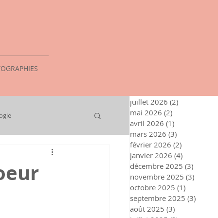
OGRAPHIES
juillet 2026
(2)
2 posts
mai 2026
(2)
2 posts
ogie
avril 2026
(1)
1 post
mars 2026
(3)
3 posts
février 2026
(2)
2 posts
janvier 2026
(4)
4 posts
oeur
décembre 2025
(3)
3 posts
novembre 2025
(3)
3 post
octobre 2025
(1)
1 post
septembre 2025
(3)
3 post
août 2025
(3)
3 posts