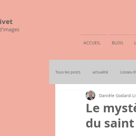
ivet
 d'images
ACCUEIL
BLOG
Tous les posts
actualité
Lissieu 
Danièle Godard-Li
mon histoire familiale
Le mystè
du saint