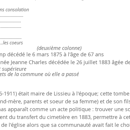
ans consolation
.................
................
.................
...............
........les coeurs
(deuxième colonne)
p décédé le 6 mars 1875 à l'âge de 67 ans
ée Jeanne Charles décédée le 26 juillet 1883 âgée de
it supérieure
rets de la commune où elle a passé
6-1911) était maire de Lissieu à l'époque; cette tombe 
and-mère, parents et soeur de sa femme) et de son fils.
as apparaît comme un acte politique : trouver une so
 du transfert du cimetière en 1883, permettre à cett
 de l'église alors que sa communauté avait fait le cho