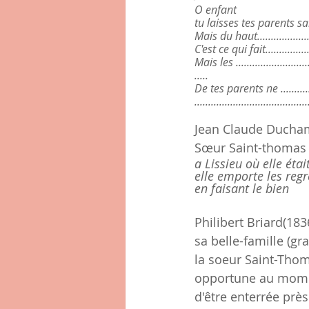
O enfant
tu laisses tes parents s
Mais du haut......................
C'est ce qui fait..................
Mais les ............................
.....
De tes parents ne ..............
....................................
Jean Claude Ducham
Sœur Saint-thomas n
a Lissieu où elle éta
elle emporte les reg
en faisant le bien
Philibert Briard(183
sa belle-famille (gr
la soeur Saint-Thom
opportune au moment
d'être enterrée près