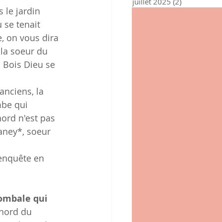
juillet 2025
(2)
2 posts
s le jardin 
 se tenait 
e, on vous dira 
la soeur du 
à Bois Dieu se 
nciens, la 
mbe qui 
ord n'est pas 
aney*, soeur 
nquête en 
tombale qui 
nord du 