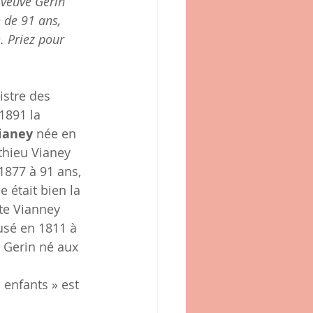
 veuve Gerin 
 de 91 ans, 
. Priez pour 
istre des 
1891 la 
ianey 
née en 
athieu Vianey 
1877 à 91 ans, 
 était bien la 
te Vianney 
usé en 1811 à 
t Gerin né aux 
s enfants » est 