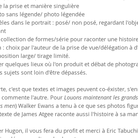
 la prise et manière singulière
oto sans légende/ photo légendée
èles dans le portrait : posé/ non posé, regardant l'obje
ant
: collection de formes/série pour raconter une histoir
ion : choix par l'auteur de la prise de vue/délégation à d
osition large/ tirage limité.
ter quelques lieux où l'on produit et débat de photogr
sujets sont loin d'être dépassés.
e, c'est que textes et images peuvent co-éxister, s'en
 commente l'autre. Pour 
Louons maintenant les gran
us men
) Walker Ewans a tenu à ce que ses photos figu
texte de James Atgee raconte aussi l'histoire à sa man
ier Hugon, il vous fera du profit et merci à Eric Tabuchi