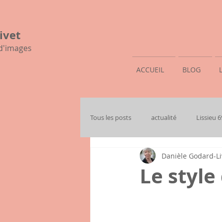
ivet
 d'images
ACCUEIL
BLOG
Tous les posts
actualité
Lissieu 
Danièle Godard-Li
mon histoire familiale
Le styl