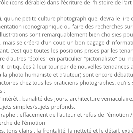
le (considérable) dans l'écriture de l'histoire de l'art 
 qu'une petite culture photographique, devra le lire 
ntation iconographique ou faire des recherches sur 
illustrations sont remarquablement bien choisies pou
), mais se créera d'un coup un bon bagage d'informat
nt, c'est que toutes les positions prises par les tenan
 d'autres "écoles" en particulier "pictorialiste" ou "n
nt  critiquées à leur tour par de nouvelles tendances a
 la photo humaniste et d'auteur) sont encore débattu
ctoires chez tous les praticiens photographes, qu'ils 
s :
'intérêt : banalité des jours, architecture vernaculaire
 sujets simples/sujets profonds,
raphe : effacement de l'auteur et refus de l'émotion /s
herche de l'émotion
s, tons clairs , la frontalité, la netteté et le détail, ex