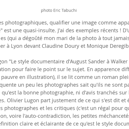
photo Eric Tabuchi
les photographiques, qualifier une image comme appa
" est une quasi-insulte. J'ai des exemples récents ! D
les (qui a dégoûté mon mari de la photo à tout jamais)
ier à Lyon devant Claudine Doury et Monique Deregibu
Lugon "Le style documentaire d'August Sander à Walke
tion pour faire le point sur le sujet. En apparence diff
pauvre en illustration), il se lit comme un roman ple
quente un peu les photographes sait qu'ils ne sont p
 qu'est la bonne photographie, ni d'avis tranchés sur 
s. Olivier Lugon part justement de ce qui s'est dit et é
 photographes et les critiques (c'est un régal pour q
ion, voire l'auto-contradiction, les petites méchancetés
finition claire et éclairante de ce qu'est le style docu