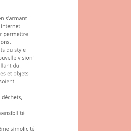
en s'armant 
internet 
r permettre 
ions.
ts du style 
ouvelle vision" 
llant du 
es et objets 
soient 
, déchets, 
ensibilité 
trême simplicité 