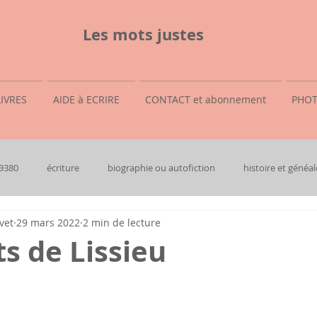
Les mots justes
LIVRES
AIDE à ECRIRE
CONTACT et abonnement
PHOT
69380
écriture
biographie ou autofiction
histoire et généal
vet
29 mars 2022
2 min de lecture
ts de Lissieu