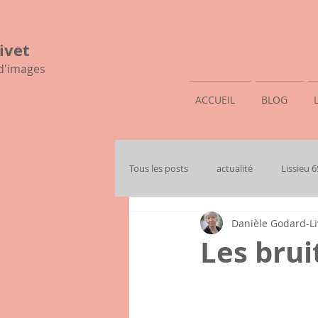
ivet
 d'images
ACCUEIL
BLOG
Tous les posts
actualité
Lissieu 
Danièle Godard-Li
mon histoire familiale
Les brui