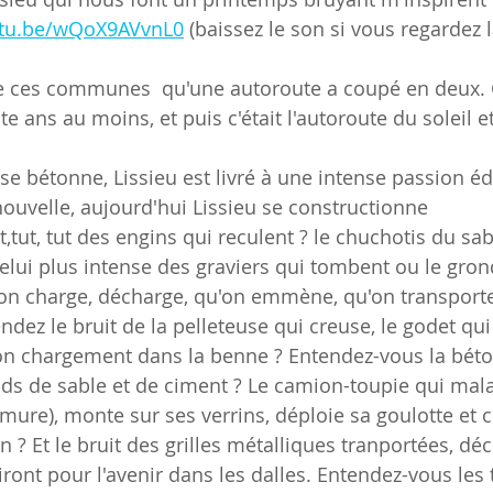
utu.be/wQoX9AVvnL0
 (baissez le son si vous regardez 
de ces communes  qu'une autoroute a coupé en deux. C'é
 ans au moins, et puis c'était l'autoroute du soleil et 
se bétonne, Lissieu est livré à une intense passion édi
uvelle, aujourd'hui Lissieu se constructionne
,tut, tut des engins qui reculent ? le chuchotis du sa
lui plus intense des graviers qui tombent ou le gro
u'on charge, décharge, qu'on emmène, qu'on transport
dez le bruit de la pelleteuse qui creuse, le godet qui
on chargement dans la benne ? Entendez-vous la béto
ds de sable et de ciment ? Le camion-toupie qui mala
re), monte sur ses verrins, déploie sa goulotte et c
n ? Et le bruit des grilles métalliques tranportées, dé
ont pour l'avenir dans les dalles. Entendez-vous les t