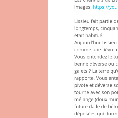
images. 
https://yo
Lissieu fait partie 
longtemps, cinquante
était habitué.
Aujourd'hui Lissieu 
comme une fièvre no
Vous entendez le tut
benne déverse ou ce
galets ? La terre q
rapporte. Vous enten
pivote et déverse s
tourne avec son poi
mélange (doux murmu
future dalle de béto
déposées qui dormir