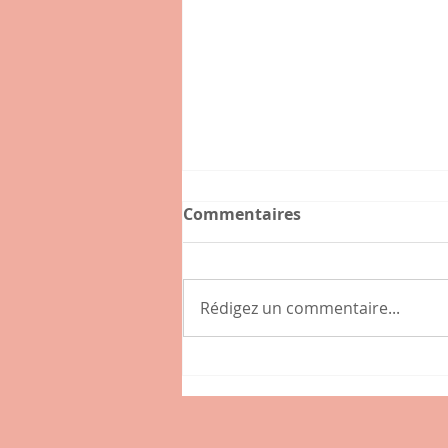
Commentaires
Rédigez un commentaire...
La voix des poules et les
voies du GPS