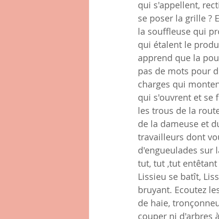
qui s'appellent, rec
se poser la grille 
la souffleuse qui pr
qui étalent le produ
apprend que la poule
pas de mots pour dir
charges qui montent
qui s'ouvrent et se
les trous de la rout
de la dameuse et du 
travailleurs dont vo
d'engueulades sur la
tut, tut ,tut entêta
Lissieu se batît, Li
bruyant. Ecoutez les
de haie, tronçonneu
couper ni d'arbres à