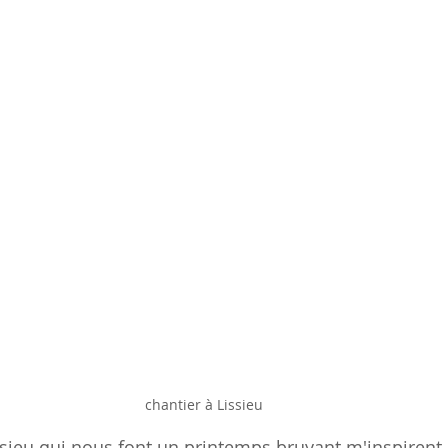
chantier à Lissieu
ssieu qui nous font un printemps bruyant m'inspirent 