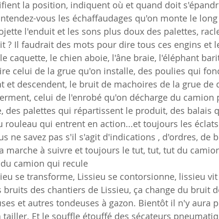
tifient la position, indiquent où et quand doit s'épandr
? Entendez-vous les échaffaudages qu'on monte le long
ojette l'enduit et les sons plus doux des palettes, racle
it ? Il faudrait des mots pour dire tous ces engins et l
 caquette, le chien aboie, l'âne braie, l'éléphant bari
e celui de la grue qu'on installe, des poulies qui fon
 et descendent, le bruit de machoires de la grue de
 ferment, celui de l'enrobé qu'on décharge du camion
e, des palettes qui répartissent le produit, des balais q
rouleau qui entrent en action...et toujours les éclats
us ne savez pas s'il s'agit d'indications , d'ordres, de 
 marche à suivre et toujours le tut, tut, tut du camion
nt du camion qui recule
ssieu se transforme, Lissieu se contorsionne, lissieu vi
 bruits des chantiers de Lissieu, ça change du bruit d
ses et autres tondeuses à gazon. Bientôt il n'y aura p
 tailler. Et le souffle étouffé des sécateurs pneumati