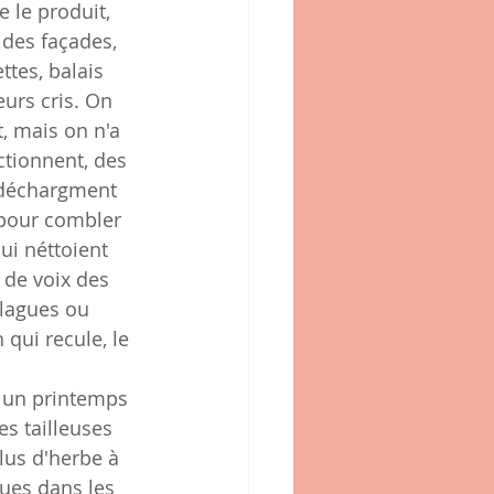
e le produit, 
 des façades, 
ttes, balais 
eurs cris. On 
t, mais on n'a 
ctionnent, des 
 déchargment 
 pour combler 
ui néttoient 
 de voix des 
blagues ou 
 qui recule, le 
t un printemps 
es tailleuses 
lus d'herbe à 
ques dans les 