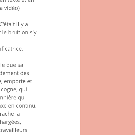
la vidéo)
tait il y a 
le bruit on s'y 
ficatrice, 
ble que sa 
ndement des 
e, emporte et 
 cogne, qui 
nnière qui 
xe en continu, 
rache la 
chargées, 
ravailleurs 