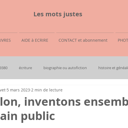
Les mots justes
LIVRES
AIDE à ECRIRE
CONTACT et abonnement
PHOT
69380
écriture
biographie ou autofiction
histoire et généal
vet
5 mars 2023
2 min de lecture
lon, inventons ensemb
ain public