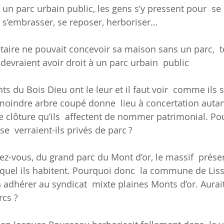
n parc urbain public, les gens s’y pressent pour  se
, s’embrasser, se reposer, herboriser…
taire ne pouvait concevoir sa maison sans un parc,  t
 devraient avoir droit à un parc urbain  public
nts du Bois Dieu ont le leur et il faut voir  comme ils 
 moindre arbre coupé donne  lieu à concertation autan
e clôture qu’ils  affectent de nommer patrimonial. Po
e  verraient-ils privés de parc ?
irez-vous, du grand parc du Mont d’or, le massif  prése
quel ils habitent. Pourquoi donc  la commune de Lissi
 adhérer au syndicat  mixte plaines Monts d’or. Aurai
rcs ?