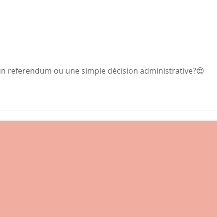
La voix des poules et les
voies du GPS
il un referendum ou une simple décision administrative?😍