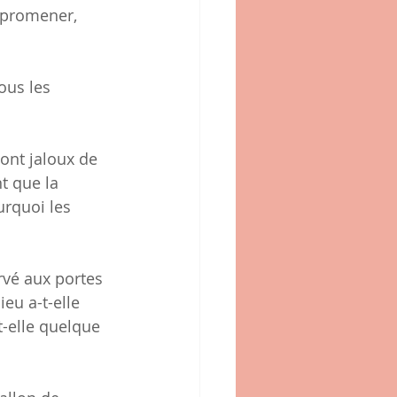
 promener, 
ous les 
sont jaloux de 
t que la 
urquoi les 
rvé aux portes 
eu a-t-elle 
t-elle quelque 