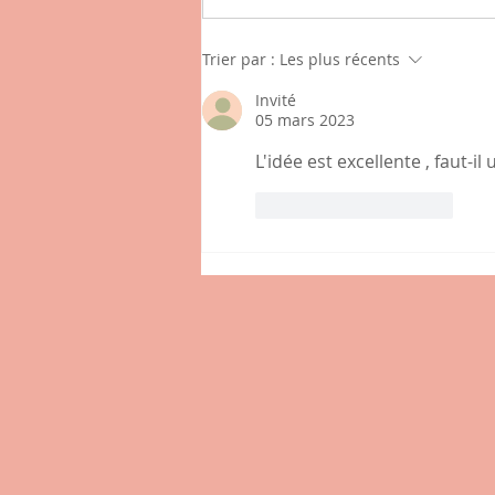
Connaissez-vous l'hybride
Trier par :
Les plus récents
, nouveau café-épicerie de
Invité
la place des Tamaris à
05 mars 2023
Lissieu ?
L'idée est excellente , faut-
J'aime
Répondre