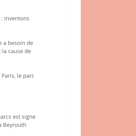
e : inventons 
e a besoin de 
t la cause de 
aris, le parc 
arcs est signe 
à Beyrouth