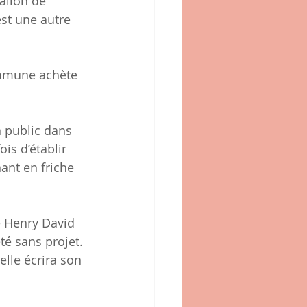
allon de 
est une autre 
commune achète 
 public dans 
is d’établir 
ant en friche 
e Henry David 
té sans projet. 
 elle écrira son 