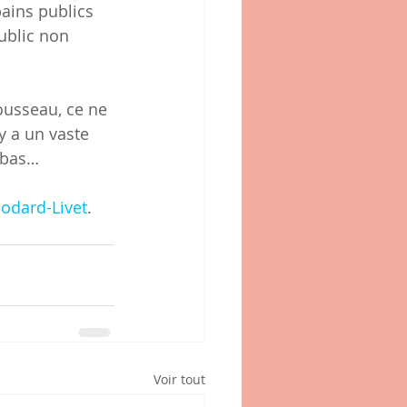
bains publics 
ublic non 
ousseau, ce ne 
y a un vaste 
n bas…
odard-Livet
. 
Voir tout