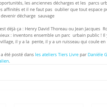
’opportunités, les anciennes décharges et les  parcs ur
 affinités et il ne faut pas  oublier que tout espace p
à devenir décharge  sauvage
est déjà ça : Henry David Thoreau ou Jean Jacques  R
mieux : inventons ensemble un parc  urbain public ! Il 
village, il y a la  pente, il y a un ruisseau qui coule e
cle a été posté dans 
les ateliers Tiers Livre
 par 
Danièle G
lien
.		