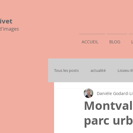
ivet
 d'images
ACCUEIL
BLOG
Tous les posts
actualité
Lissieu 
Danièle Godard-Li
mon histoire familiale
Montval
parc urb