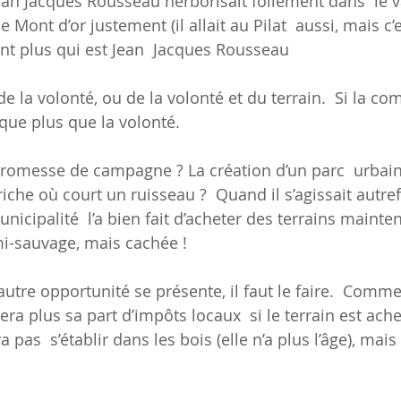
Jean Jacques Rousseau herborisait follement dans  le v
Mont d’or justement (il allait au Pilat  aussi, mais c’
vent plus qui est Jean  Jacques Rousseau
t de la volonté, ou de la volonté et du terrain.  Si la 
nque plus que la volonté.
promesse de campagne ? La création d’un parc  urbain
riche où court un ruisseau ?  Quand il s’agissait autrefo
nicipalité  l’a bien fait d’acheter des terrains mainten
i-sauvage, mais cachée !
utre opportunité se présente, il faut le faire.  Comm
era plus sa part d’impôts locaux  si le terrain est ache
ra pas  s’établir dans les bois (elle n’a plus l’âge), mais