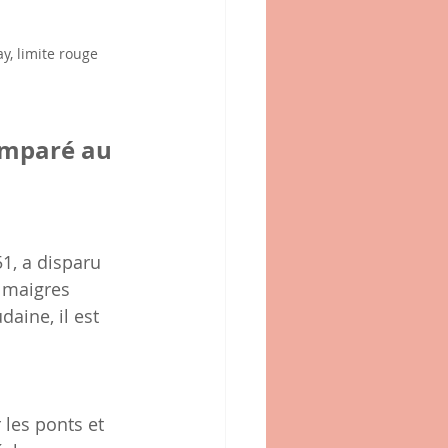
, limite rouge 
omparé au 
1, a disparu 
s maigres 
daine, il est 
 les ponts et 