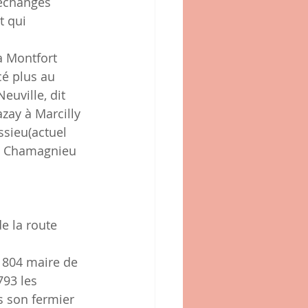
échanges 
t qui 
à Montfort 
cé plus au 
uville, dit 
ay à Marcilly 
ssieu(actuel 
de Chamagnieu 
e la route 
 1804 maire de 
793 les 
s son fermier 