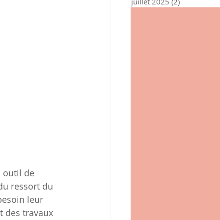
juillet 2025
(2)
2 posts
outil de 
du ressort du 
besoin leur 
t des travaux 