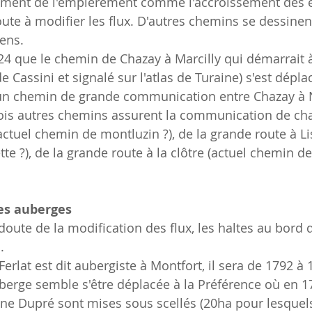
ement de l'empièrement comme l'accroissement des 
ute à modifier les flux. D'autres chemins se dessinen
ens.
4 que le chemin de Chazay à Marcilly qui démarrait 
de Cassini et signalé sur l'atlas de Turaine) s'est dépla
un chemin de grande communication entre Chazay à Ne
ois autres chemins assurent la communication de chaz
actuel chemin de montluzin ?), de la grande route à Li
te ?), de la grande route à la clôtre (actuel chemin 
es auberges
ute de la modification des flux, les haltes au bord d
.
erlat est dit aubergiste à Montfort, il sera de 1792 à
auberge semble s'être déplacée à la Préférence où en 1
ne Dupré sont mises sous scellés (20ha pour lesquel