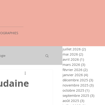
OGRAPHIES
juillet 2026
(2)
2 posts
mai 2026
(2)
2 posts
ogie
avril 2026
(1)
1 post
mars 2026
(3)
3 posts
février 2026
(2)
2 posts
janvier 2026
(4)
4 posts
rudaine
décembre 2025
(3)
3 posts
novembre 2025
(3)
3 post
octobre 2025
(1)
1 post
septembre 2025
(3)
3 post
août 2025
(3)
3 posts