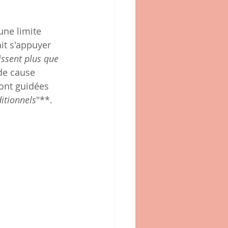
ne limite 
it s'appuyer 
issent plus que 
de cause 
ont guidées 
itionnels
"**. 