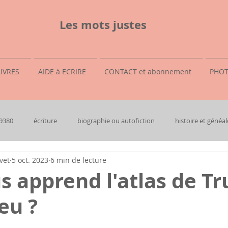
Les mots justes
LIVRES
AIDE à ECRIRE
CONTACT et abonnement
PHOT
69380
écriture
biographie ou autofiction
histoire et généal
vet
5 oct. 2023
6 min de lecture
 apprend l'atlas de T
ieu ?