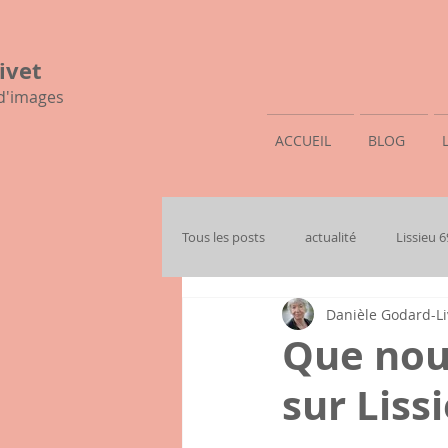
ivet
 d'images
ACCUEIL
BLOG
Tous les posts
actualité
Lissieu 
Danièle Godard-Li
mon histoire familiale
Que nous
sur Liss