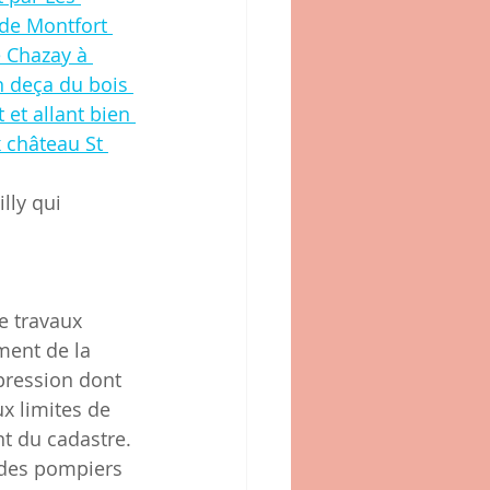
 de Montfort 
 Chazay à 
n deça du bois 
et allant bien 
 château St 
lly qui 
e travaux 
ment de la 
pression dont 
x limites de 
t du cadastre. 
 des pompiers 