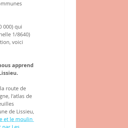
 communes 
 000) qui 
helle 1/8640) 
ion, voici 
nous apprend 
Lissieu.
 la route de 
ne, l'atlas de 
uilles 
e de Lissieu, 
ne et le moulin 
 par Les 