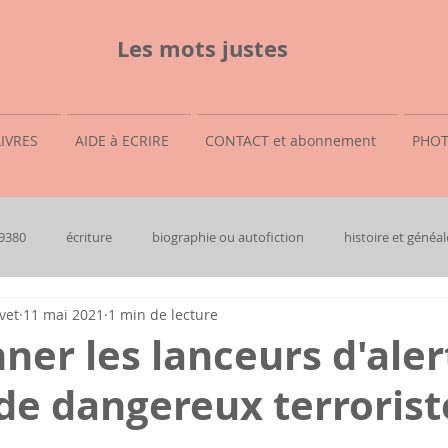
Les mots justes
LIVRES
AIDE à ECRIRE
CONTACT et abonnement
PHOT
69380
écriture
biographie ou autofiction
histoire et généal
vet
11 mai 2021
1 min de lecture
ner les lanceurs d'aler
e dangereux terroriste