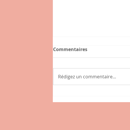
Commentaires
Rédigez un commentaire...
Connaissez-vous l'hybride
, nouveau café-épicerie de
la place des Tamaris à
Lissieu ?