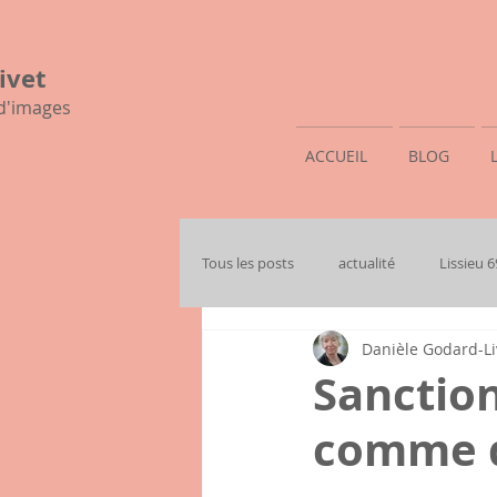
ivet
 d'images
ACCUEIL
BLOG
Tous les posts
actualité
Lissieu 
Danièle Godard-Li
mon histoire familiale
Sanction
comme d