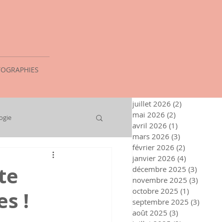
OGRAPHIES
juillet 2026
(2)
2 posts
mai 2026
(2)
2 posts
ogie
avril 2026
(1)
1 post
mars 2026
(3)
3 posts
février 2026
(2)
2 posts
janvier 2026
(4)
4 posts
te
décembre 2025
(3)
3 posts
novembre 2025
(3)
3 post
octobre 2025
(1)
1 post
s !
septembre 2025
(3)
3 post
août 2025
(3)
3 posts