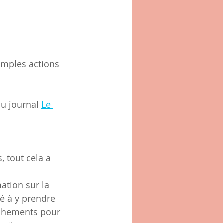
simples actions 
du journal 
Le 
 tout cela a 
ation sur la 
té à y prendre 
êchements pour 