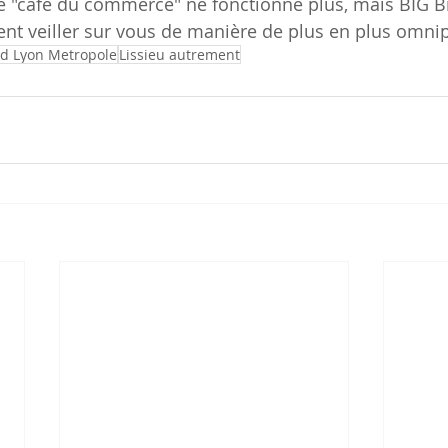
Le "café du commerce" ne fonctionne plus, mais BIG B
t veiller sur vous de manière de plus en plus omnip
d Lyon Metropole
Lissieu autrement