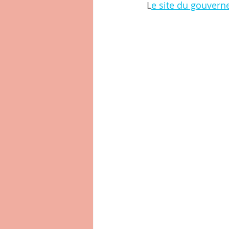
 L
e site du gouver