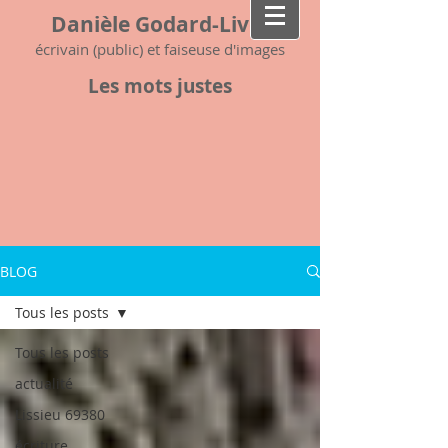
Danièle Godard-Livet
écrivain (public) et faiseuse d'images
Les mots justes
BLOG
Tous les posts
Tous les posts
actualité
Lissieu 69380
écriture