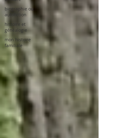
biographie ou
autofiction
histoire et
généalogie
mon histoire
familiale