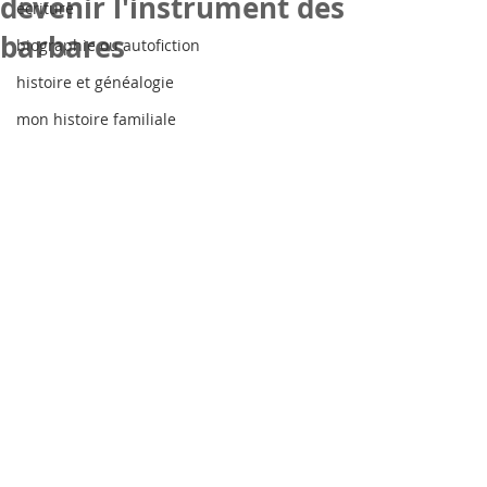
devenir l'instrument des
écriture
barbares
biographie ou autofiction
histoire et généalogie
mon histoire familiale