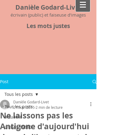
Danièle Godard-Livet
écrivain (public) et faiseuse d'images
Les mots justes
Post
Tous les posts
Danièle Godard-Livet
Tous les posts
21 nov. 2015
2 min de lecture
Ne laissons pas les
actualité
Antigone d'aujourd'hui
Lissieu 69380