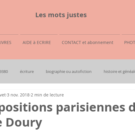
Les mots justes
LIVRES
AIDE à ECRIRE
CONTACT et abonnement
PHOT
69380
écriture
biographie ou autofiction
histoire et généal
vet
3 nov. 2018
2 min de lecture
ositions parisiennes 
e Doury