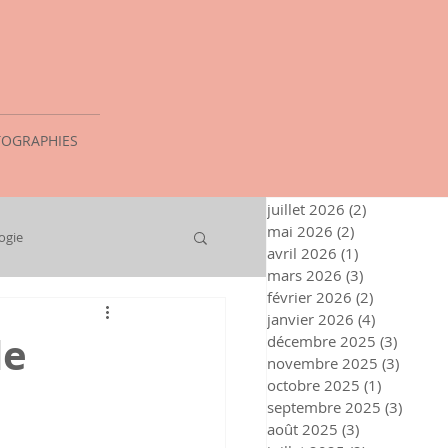
OGRAPHIES
juillet 2026
(2)
2 posts
mai 2026
(2)
2 posts
ogie
avril 2026
(1)
1 post
mars 2026
(3)
3 posts
février 2026
(2)
2 posts
janvier 2026
(4)
4 posts
de
décembre 2025
(3)
3 posts
novembre 2025
(3)
3 post
octobre 2025
(1)
1 post
septembre 2025
(3)
3 post
août 2025
(3)
3 posts