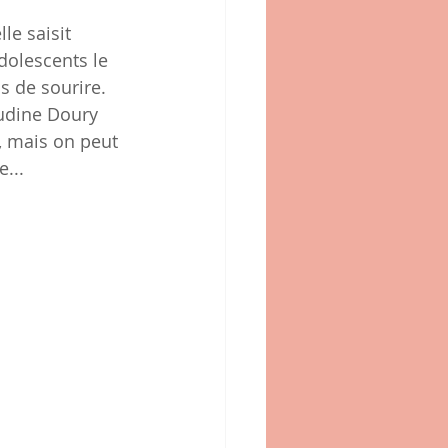
le saisit 
dolescents le 
s de sourire. 
udine Doury 
é, mais on peut 
e...