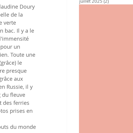
juillet 2025
(2)
2 posts
lle de la 
e verte 
bac. Il y a le 
l'immensité 
 pour un 
ien. Toute une 
grâce) le 
re presque 
grâce aux 
 Russie, il y 
g du fleuve 
 des ferries 
otos prises en 
 
bouts du monde 