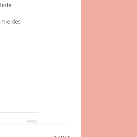
erie 
émie des 