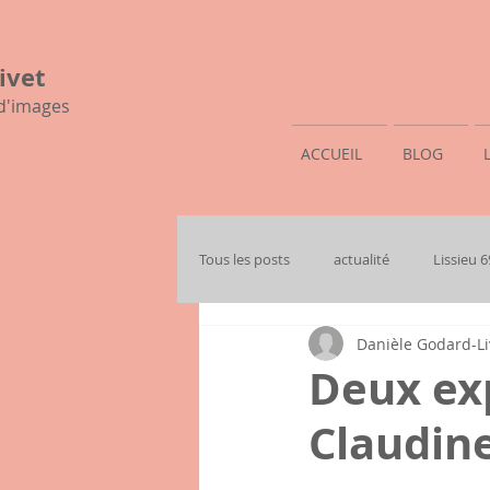
ivet
 d'images
ACCUEIL
BLOG
Tous les posts
actualité
Lissieu 
Danièle Godard-Li
mon histoire familiale
Deux exp
Claudin