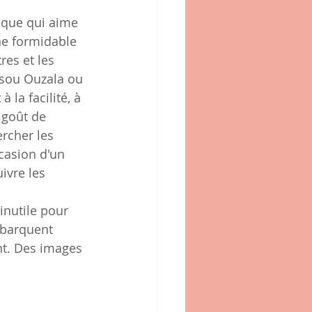
ique qui aime 
une formidable 
res et les 
rsou Ouzala ou 
 la facilité, à 
 goût de 
rcher les 
casion d'un 
ivre les 
inutile pour 
mbarquent 
nt. Des images 