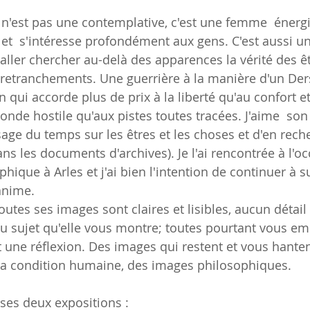
n'est pas une contemplative, c'est une femme  énerg
te et  s'intéresse profondément aux gens. C'est aussi 
ller chercher au-delà des apparences la vérité des êt
 retranchements. Une guerrière à la manière d'un De
qui accorde plus de prix à la liberté qu'au confort et à
onde hostile qu'aux pistes toutes tracées. J'aime  son
ge du temps sur les êtres et les choses et d'en reche
ns les documents d'archives). Je l'ai rencontrée à l'oc
que à Arles et j'ai bien l'intention de continuer à su
anime. 
utes ses images sont claires et lisibles, aucun détail 
 du sujet qu'elle vous montre; toutes pourtant vous e
t une réflexion. Des images qui restent et vous hante
à la condition humaine, des images philosophiques.
r ses deux expositions :