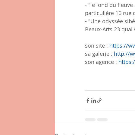
- "le lond du fleuv
particulière 16 rue
- "Une odyssée sib
Beaux-Arts 23 quai 
son site : 
https://w
sa galerie : 
http://w
son agence : 
https