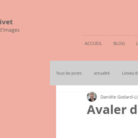
ivet
 d'images
ACCUEIL
BLOG
Tous les posts
actualité
Lissieu 
Danièle Godard-Li
mon histoire familiale
Avaler d