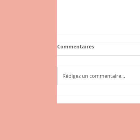
Commentaires
Rédigez un commentaire...
Connaissez-vous l'hybride
, nouveau café-épicerie de
la place des Tamaris à
Lissieu ?