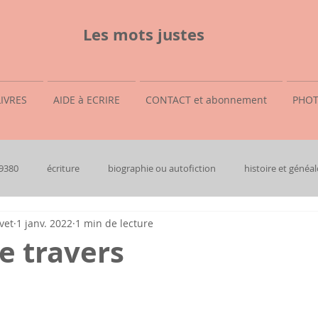
Les mots justes
LIVRES
AIDE à ECRIRE
CONTACT et abonnement
PHOT
69380
écriture
biographie ou autofiction
histoire et généal
vet
1 janv. 2022
1 min de lecture
e travers