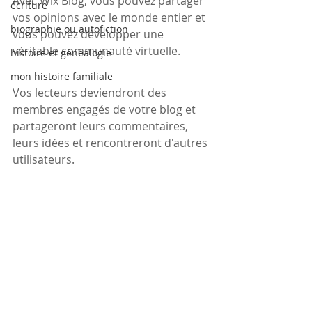
Avec Wix Blog, vous pouvez partager 
écriture
vos opinions avec le monde entier et 
biographie ou autofiction
vous pouvez développer une 
véritable communauté virtuelle.
histoire et généalogie
mon histoire familiale
Vos lecteurs deviendront des 
membres engagés de votre blog et 
partageront leurs commentaires, 
leurs idées et rencontreront d'autres 
utilisateurs.