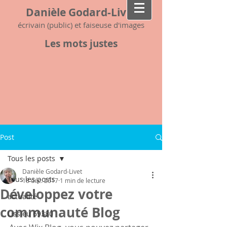
Danièle Godard-Livet
écrivain (public) et faiseuse d'images
Les mots justes
Post
Tous les posts
Danièle Godard-Livet
Tous les posts
18 déc. 2017
1 min de lecture
Développez votre
actualité
communauté Blog
Lissieu 69380