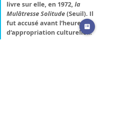
livre sur elle, en 1972, 
la 
Mulâtresse Solitude
 (Seuil). Il 
fut accusé avant l’heure 
d’appropriation culturelle…
L’homme qui avait écrit
 le 
Dernier des Justes
  était un 
expert en douleur. Sa 
désespérance des malheurs 
humains était à  la fois 
somptueuse et sans borne. 
L’art est un combat acharné et 
 invisible contre les trous 
noirs et dévorants de 
l’humanité. Ici, la  polémique 
est vaine, si chacun doit 