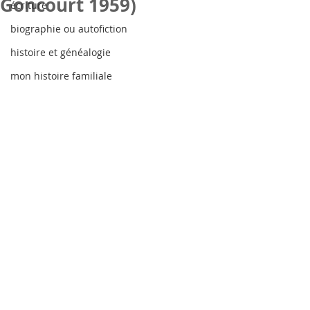
Goncourt 1959)
écriture
biographie ou autofiction
histoire et généalogie
mon histoire familiale