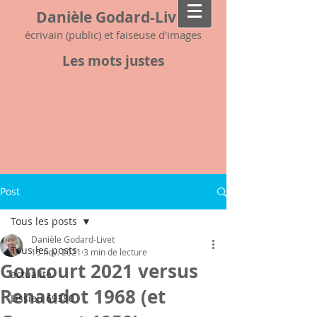
Danièle Godard-Livet
écrivain (public) et faiseuse d'images
Les mots justes
Post
Tous les posts
Danièle Godard-Livet
Tous les posts
15 nov. 2021
3 min de lecture
Goncourt 2021 versus
actualité
Renaudot 1968 (et
Lissieu 69380