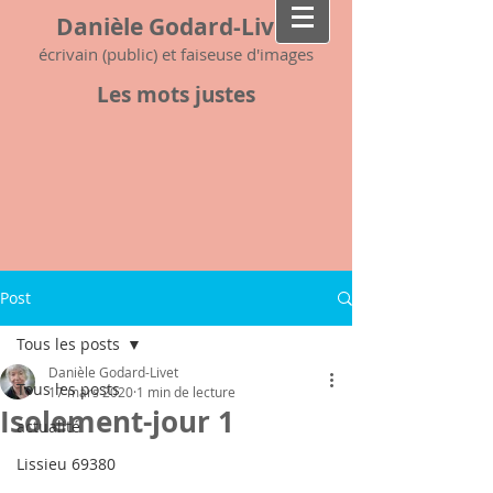
Danièle Godard-Livet
écrivain (public) et faiseuse d'images
Les mots justes
Post
Tous les posts
Danièle Godard-Livet
Tous les posts
17 mars 2020
1 min de lecture
Isolement-jour 1
actualité
Lissieu 69380