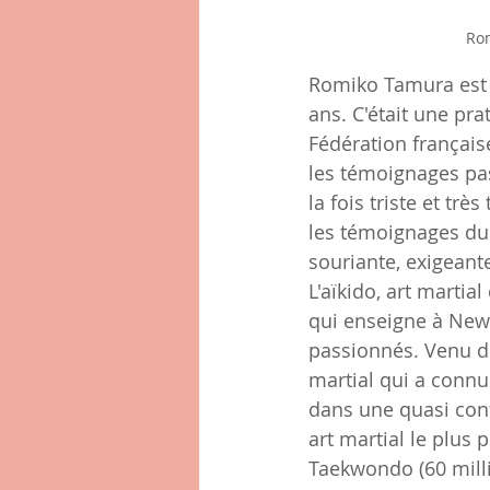
Rom
Romiko Tamura est d
ans. C'était une pr
Fédération français
les témoignages pas
la fois triste et tr
les témoignages du 
souriante, exigeant
L'aïkido, art marti
qui enseigne à New Y
passionnés. Venu du
martial qui a connu
dans une quasi confi
art martial le plus 
Taekwondo (60 milli