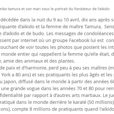
iko tamura et son mari sous le portrait du fondateur de l'aïkido
écédée dans la nuit du 9 au 10 avril, dix ans après s
atiquante d'aïkido et la femme de maître Tamura,  Sens
e d'aïkido et de budo. Les messages de condoléances à
sent par internet où un groupe Facebook lui est  cons
ès touchant de voir toutes les photos que postent les in
monde entier qui rappellent la femme qu'elle était, di
e, amie des animaux et des plantes.
al de paix et d'harmonie, perd peu à peu ses maîtres (
ork a 80 ans) et ses pratiquants les plus âgés et les 
 Japon, diffusé dans le monde à partir des années 60,
 une grande vogue dans les années 70 et 80 pour ren
dentialité par rapport à d'autres arts martiaux. Le ju
pratiqué dans le monde derrière le karaté (50 millions) 
ons), compte 8 millions de pratiquants quand l'aïkid