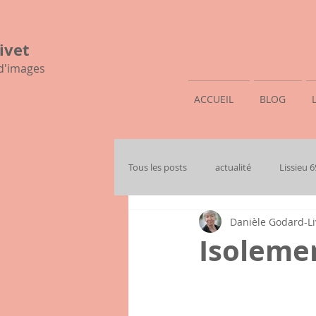
ivet
 d'images
ACCUEIL
BLOG
Tous les posts
actualité
Lissieu 
Danièle Godard-Li
mon histoire familiale
Isolemen