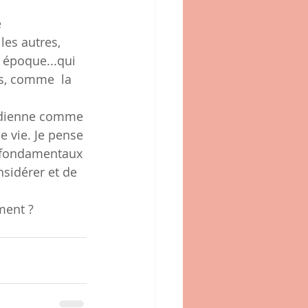
 
es autres, 
 époque...qui 
s, comme  la 
idienne comme 
e vie. Je pense 
es fondamentaux 
sidérer et de 
ment ?