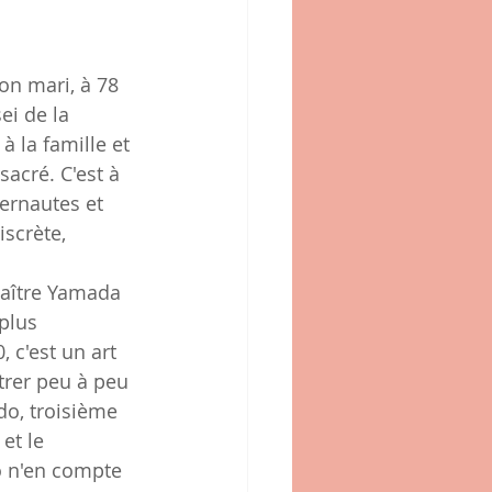
on mari, à 78 
ei de la 
 la famille et 
acré. C'est à 
ternautes et 
scrète, 
maître Yamada 
plus 
 c'est un art 
trer peu à peu 
do, troisième 
et le 
o n'en compte 