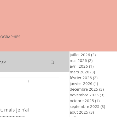
OGRAPHIES
juillet 2026
(2)
2 posts
mai 2026
(2)
2 posts
ogie
avril 2026
(1)
1 post
mars 2026
(3)
3 posts
février 2026
(2)
2 posts
janvier 2026
(4)
4 posts
décembre 2025
(3)
3 posts
novembre 2025
(3)
3 post
octobre 2025
(1)
1 post
septembre 2025
(3)
3 post
t, mais je n'ai 
août 2025
(3)
3 posts
s programmes 