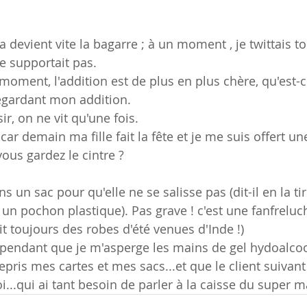
ça devient vite la bagarre ; à un moment , je twittais t
e supportait pas.
moment, l'addition est de plus en plus chère, qu'est-ce
regardant mon addition.
isir, on ne vit qu'une fois.
s car demain ma fille fait la fête et je me suis offert un
vous gardez le cintre ?
s un sac pour qu'elle ne se salisse pas (dit-il en la tir
n pochon plastique). Pas grave ! c'est une fanfreluc
it toujours des robes d'été venues d'Inde !)
il, pendant que je m'asperge les mains de gel hydoalc
pris mes cartes et mes sacs...et que le client suivant
...qui ai tant besoin de parler à la caisse du super m