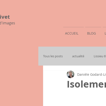
ivet
 d'images
ACCUEIL
BLOG
Tous les posts
actualité
Lissieu 
Danièle Godard-Li
mon histoire familiale
Isolemen