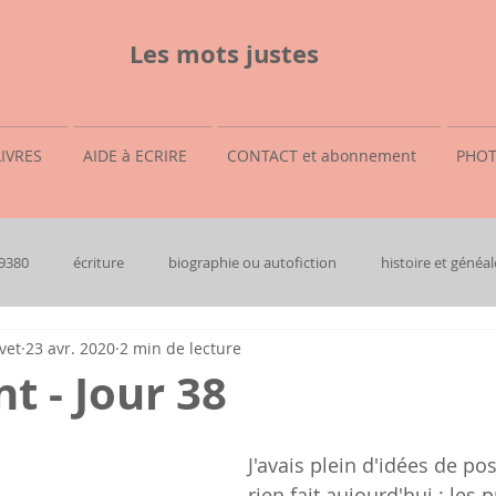
Les mots justes
LIVRES
AIDE à ECRIRE
CONTACT et abonnement
PHOT
69380
écriture
biographie ou autofiction
histoire et généal
vet
23 avr. 2020
2 min de lecture
t - Jour 38
J'avais plein d'idées de pos
rien fait aujourd'hui : le