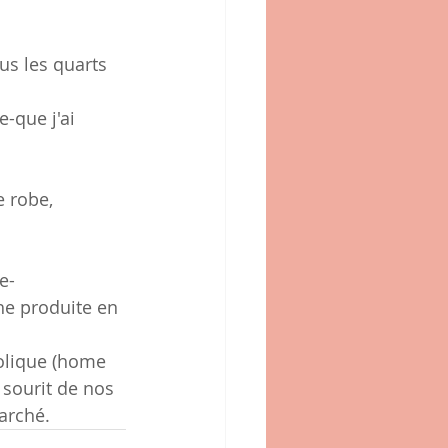
ous les quarts 
-que j'ai 
e robe,
e-
he produite en 
oolique (home 
 sourit de nos 
arché.