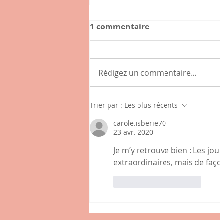
1 commentaire
Rédigez un commentaire...
Connaissez-vous l'hybride
Trier par :
Les plus récents
, nouveau café-épicerie de
carole.isberie70
la place des Tamaris à
23 avr. 2020
Lissieu ?
Je m’y retrouve bien : Les jou
extraordinaires, mais de faço
J'aime
Répondre