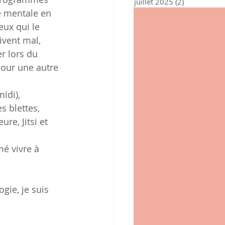
juillet 2025
(2)
2 posts
ne mentale en 
ux qui le 
ivent mal, 
er lors du 
pour une autre 
idi), 
s blettes, 
e, Jitsi et 
mé vivre à 
gie, je suis 