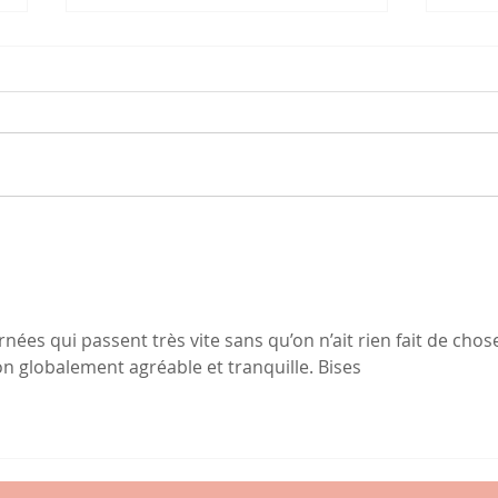
Vas-
La voix des poules et les
voies du GPS
rnées qui passent très vite sans qu’on n’ait rien fait de chos
n globalement agréable et tranquille. Bises 