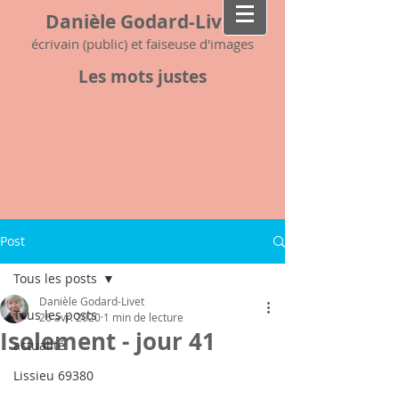
Danièle Godard-Livet
écrivain (public) et faiseuse d'images
Les mots justes
Post
Tous les posts
Danièle Godard-Livet
Tous les posts
26 avr. 2020
1 min de lecture
Isolement - jour 41
actualité
Lissieu 69380