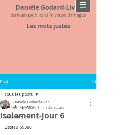
Danièle Godard-Livet
écrivain (public) et faiseuse d'images
Les mots justes
Post
Tous les posts
Danièle Godard-Livet
Tous les posts
22 mars 2020
1 min de lecture
Isolement-Jour 6
actualité
Lissieu 69380