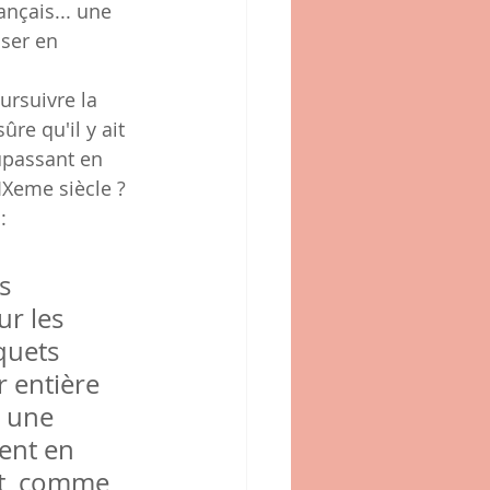
nçais... une 
ser en 
ursuivre la 
ûre qu'il y ait 
passant en 
XIXeme siècle ?
:
  
ur les 
uets 
r entière 
x une 
ent en 
nt  comme 