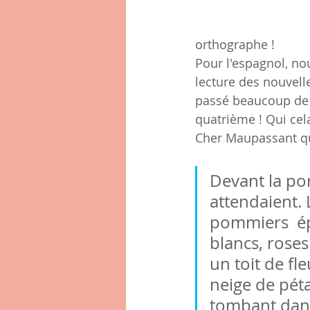
orthographe ! 
Pour l'espagnol, nou
lecture des nouvelles
passé beaucoup de
quatrième ! Qui cela
Cher Maupassant que
Devant la po
attendaient. L
pommiers  é
blancs, roses
un toit de fl
neige de péta
tombant dans 