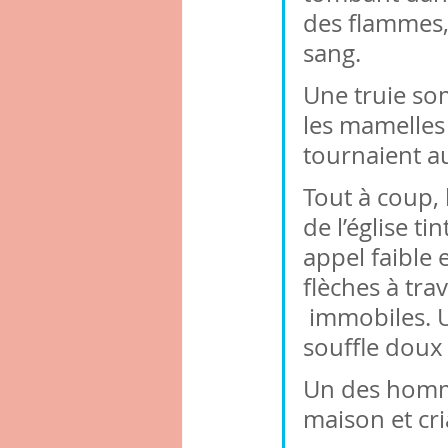
des flammes,
sang.
Une truie som
les mamelles 
tournaient a
Tout à coup, 
de l’église ti
appel faible 
flèches à tra
 immobiles. U
souffle doux
Un des homme
maison et cri