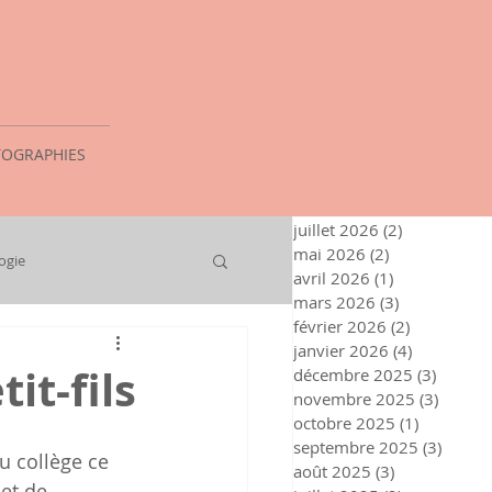
OGRAPHIES
juillet 2026
(2)
2 posts
mai 2026
(2)
2 posts
ogie
avril 2026
(1)
1 post
mars 2026
(3)
3 posts
février 2026
(2)
2 posts
janvier 2026
(4)
4 posts
it-fils
décembre 2025
(3)
3 posts
novembre 2025
(3)
3 post
octobre 2025
(1)
1 post
septembre 2025
(3)
3 post
u collège ce 
août 2025
(3)
3 posts
et de 