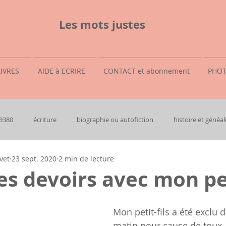
Les mots justes
LIVRES
AIDE à ECRIRE
CONTACT et abonnement
PHOT
69380
écriture
biographie ou autofiction
histoire et généal
vet
23 sept. 2020
2 min de lecture
 les devoirs avec mon pet
Mon petit-fils a été exclu d
matin pour cause de toux, 