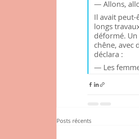
— Allons, all
Il avait peut-
longs travau
déformé. Un 
chêne, avec d
déclara :
— Les femmes,
Posts récents