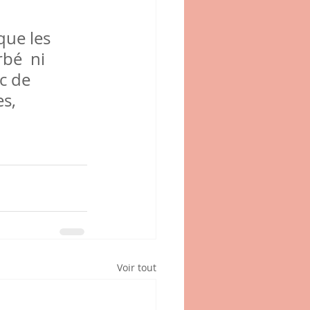
que les 
bé  ni 
c de 
s, 
Voir tout