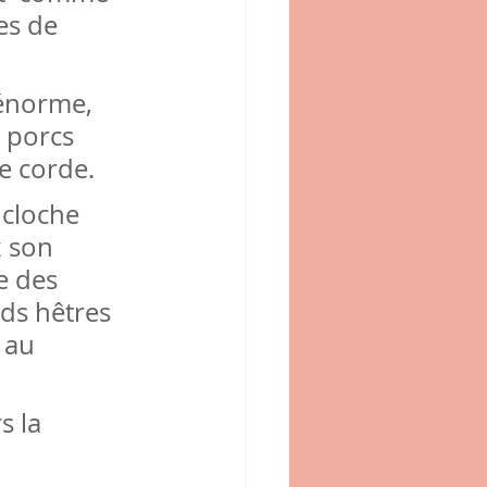
es de 
 énorme, 
 porcs 
e corde.
 cloche 
x son 
e des  
nds hêtres 
 au 
 la 