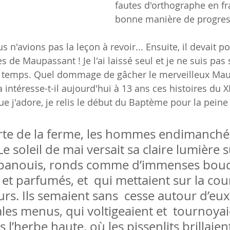
fautes d'orthographe en fra
bonne manière de progres
s n'avions pas la leçon à revoir... Ensuite, il devait po
 de Maupassant ! Je l'ai laissé seul et je ne suis pas s
 temps. Quel dommage de gâcher le merveilleux Mau
 intéresse-t-il aujourd'hui à 13 ans ces histoires du 
 j'adore, je relis le début du Baptème pour la peine 
rte de la ferme, les hommes endimanchés
e soleil de mai versait sa claire lumière s
panouis, ronds comme d’immenses bouq
 et parfumés, et  qui mettaient sur la cou
eurs. Ils semaient sans  cesse autour d’eu
les menus, qui voltigeaient et  tournoyai
l’herbe haute, où les pissenlits brillaie