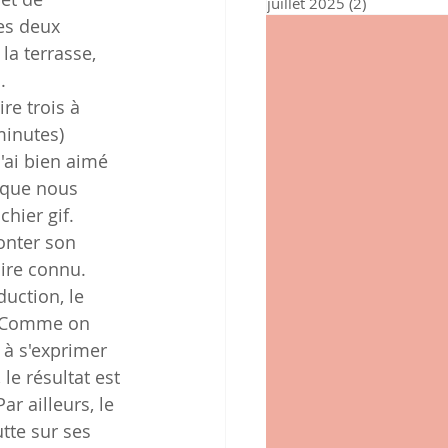
juillet 2025
(2)
2 posts
es deux 
 la terrasse, 
. 
ire trois à 
minutes) 
J'ai bien aimé 
..que nous 
chier gif.
conter son 
ire connu. 
uction, le 
. Comme on 
à s'exprimer 
 le résultat est 
ar ailleurs, le 
tte sur ses 