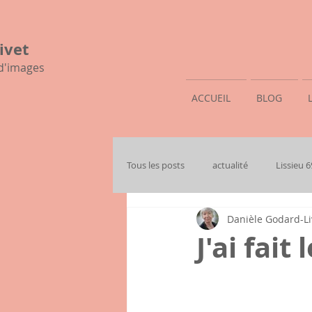
ivet
 d'images
ACCUEIL
BLOG
Tous les posts
actualité
Lissieu 
Danièle Godard-Li
mon histoire familiale
J'ai fait