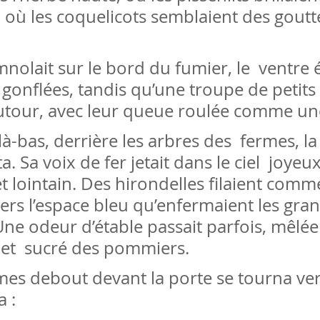
 où les coquelicots semblaient des goutt
nolait sur le bord du fumier, le  ventre
gonflées, tandis qu’une troupe de petits 
utour, avec leur queue roulée comme un
là-bas, derrière les arbres des  fermes, la
nta. Sa voix de fer jetait dans le ciel  joyeu
et lointain. Des hirondelles filaient comm
vers l’espace bleu qu’enfermaient les gra
ne odeur d’étable passait parfois, mêlée
 et  sucré des pommiers.
s debout devant la porte se tourna vers
a :