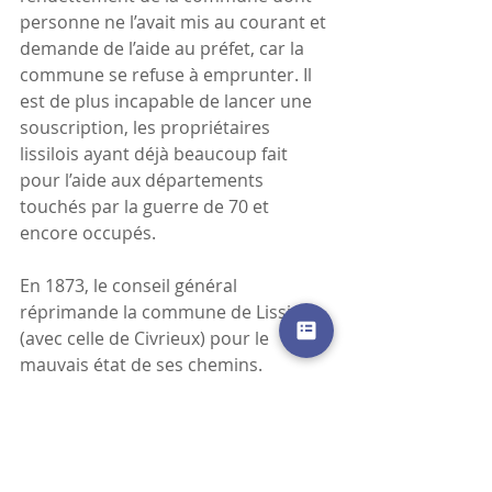
personne ne l’avait mis au courant et 
demande de l’aide au préfet, car la 
commune se refuse à emprunter. Il 
est de plus incapable de lancer une 
souscription, les propriétaires 
lissilois ayant déjà beaucoup fait 
pour l’aide aux départements 
touchés par la guerre de 70 et 
encore occupés.
En 1873, le conseil général 
réprimande la commune de Lissieu 
(avec celle de Civrieux) pour le 
mauvais état de ses chemins.
En 1867 on élargira d’abord le 
chemin de la clôtre
 à la route de 
Limonest en indemnisant 12 