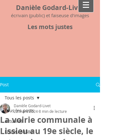
Danièle Godard-Livet
écrivain (public) et faiseuse d'images
Les mots justes
Post
Tous les posts
Danièle Godard-Livet
Tous les posts
22 mars 2024
8 min de lecture
La voirie communale à
actualité
Lissieu au 19e siècle, le
Lissieu 69380