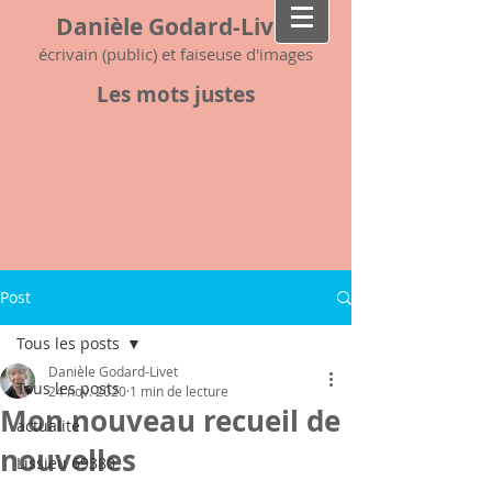
Danièle Godard-Livet
écrivain (public) et faiseuse d'images
Les mots justes
Post
Tous les posts
Danièle Godard-Livet
Tous les posts
24 nov. 2020
1 min de lecture
Mon nouveau recueil de
actualité
nouvelles
Lissieu 69380