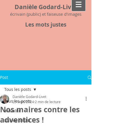
Danièle Godard-Livet
écrivain (public) et faiseuse d'images
Les mots justes
Post
Tous les posts
Danièle Godard-Livet
Tous les posts
25 sept. 2024
2 min de lecture
Nos maires contre les
actualité
adventices !
Lissieu 69380