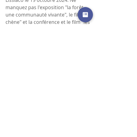
manquez pas l'exposition "la forêt, 
une communauté vivante", le film "le 
chène" et la conférence et le film "les 
arbres remarquables, un patrimoine 
 à protéger".
Posts récents
Voir tout