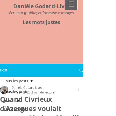
Danièle Godard-Livet
écrivain (public) et faiseuse d'images
Les mots justes
Post
Tous les posts
Danièle Godard-Livet
Tous les posts
11 janv. 2025
2 min de lecture
Quand Civrieux
actualité
d'Azergues voulait
Lissieu 69380