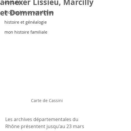
annexer Lissieu, Marcilly
écriture
et Dommartin
biographie ou autofiction
histoire et généalogie
mon histoire familiale
Carte de Cassini
Les archives départementales du 
Rhône présentent jusqu'au 23 mars 