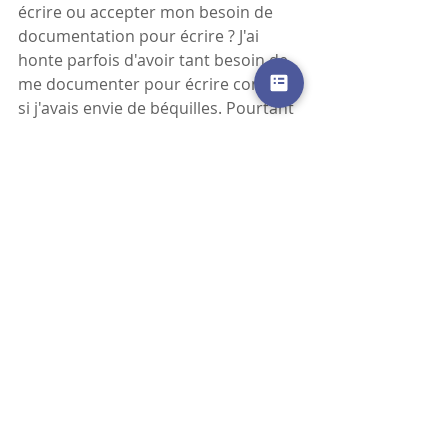
écrire ou accepter mon besoin de 
documentation pour écrire ? J'ai 
honte parfois d'avoir tant besoin de 
me documenter pour écrire comme 
si j'avais envie de béquilles. Pourtant 
me documenter fait  partie de mon 
plaisir d'écrire, de creuser, de 
découvrir. D'autres font appel à des 
références, des réminiscences qu'ils 
portent en eux. j'en ai aussi, mais 
mon plaisir est plus grand à me 
replonger dans un univers précis qui 
n'est pas le mien pour développer 
ces sortes de pressentiments qui me 
conduisent à écrire. 