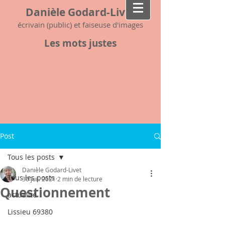
Danièle Godard-Livet
écrivain (public) et faiseuse d'images
Les mots justes
Post
Tous les posts
Danièle Godard-Livet
Tous les posts
30 juil. 2021
2 min de lecture
Questionnement
actualité
Lissieu 69380