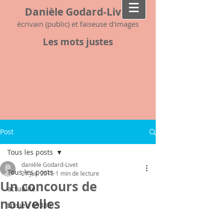
Danièle Godard-Livet
écrivain (public) et faiseuse d'images
Les mots justes
Post
Tous les posts
danièle Godard-Livet
Tous les posts
21 juil. 2015
1 min de lecture
Un concours de
actualité
nouvelles
Lissieu 69380