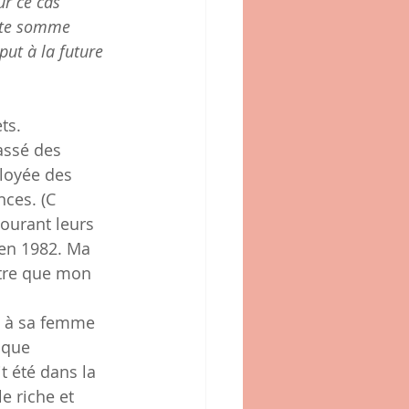
r ce cas 
dite somme 
ut à la future 
ts.
assé des 
loyée des 
ces. (C 
ourant leurs 
'en 1982. Ma 
itre que mon 
t à sa femme 
 que 
 été dans la 
e riche et 