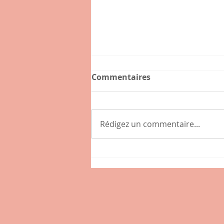
Commentaires
Rédigez un commentaire...
Connaissez-vous l'hybride
, nouveau café-épicerie de
la place des Tamaris à
Lissieu ?