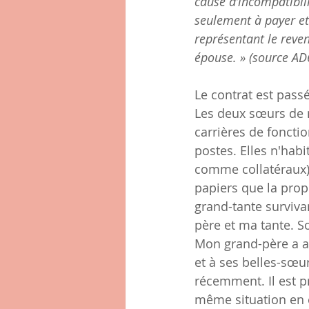
cause d’incompatibil
seulement à payer et
représentant le reve
épouse. » (source A
Le contrat est pass
Les deux sœurs de 
carrières de foncti
postes. Elles n'hab
comme collatéraux).
papiers que la prop
grand-tante surviva
père et ma tante. So
Mon grand-père a ai
et à ses belles-sœur
récemment. Il est p
même situation en ép