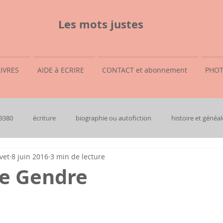
Les mots justes
LIVRES
AIDE à ECRIRE
CONTACT et abonnement
PHOT
69380
écriture
biographie ou autofiction
histoire et généal
vet
8 juin 2016
3 min de lecture
e Gendre