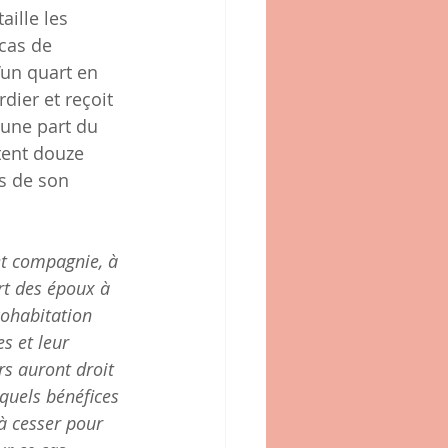
ille les 
cas de 
’un quart en 
dier et reçoit 
une part du 
tent douze 
s de son 
et compagnie, à 
art des époux à 
cohabitation 
s et leur 
rs auront droit 
quels bénéfices 
à cesser pour 