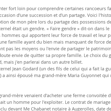
onter fort loin pour comprendre certaines rancoeurs fa
ccasion d'une succession et d'un partage. Voici l'histo
ption de mon père lors du partage des possessions de
rnel était un gendre. « Faire gendre » dit-on dans le
 hommes qui apportent leur force de travail et leur 
e famille ayant du bien mais manquant de force de tr
nt pas les moyens ou l'envie de partager le patrimoine
oute envie de quitter sa propre famille. Le choix du g
, mais j'en parlerai dans un autre billet.
rnel Jean Godard (un des fils de celui qui a fait la g
 a ainsi épousé ma grand-mère Maria Guyonnet qui n
grand-mère venaient d'acheter une ferme convoitée d
allait un homme pour l'exploiter. Le contrat de mariag
clu devant Me Chabanet notaire à Augerolles, date de