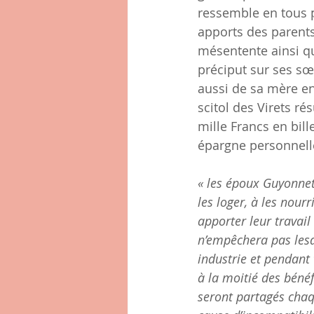
ressemble en tous po
apports des parents 
mésentente ainsi qu
préciput sur ses sœ
aussi de sa mère en
scitol des Virets r
mille Francs en bil
épargne personnell
« les époux Guyonnet
les loger, à les nourr
apporter leur travai
n’empêchera pas lesdi
industrie et pendant 
à la moitié des béné
seront partagés chaq