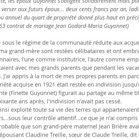
ité, les époux Guyonnet s’obligent solidairement mais pou
 verser aux futurs époux... deux cents francs par an, la
nu annuel du quart de propriété donné plus haut en précip
D63 contrat de mariage Jean Godard-Maria Guyonnet)
é sous le régime de la communauté réduite aux acque
ma grand-mère sont restées célibataires et ont embr
onnaires, l'une comme institutrice, l'autre comme emp
itaient avec mes grands parents que pendant les vacan
 J'ai appris à la mort de mes propres parents en parc
riété acquise en 1921 était restée en indivision jusqu
nte (Finette Guyonnet) figurait au partage au même t
ixante ans après, l'indivision n'avait pas cessé.
nsi exploité toute sa vie des terres qui appartenaien
s...sous leur contrôle attentif...ce que je n'ai compris
robable que son grand-père maternel Jean Brière avait
ousant Claudine Treille, sœur de Claude Treille, dit l