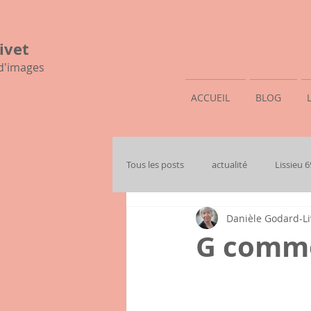
ivet
 d'images
ACCUEIL
BLOG
Tous les posts
actualité
Lissieu 
Danièle Godard-Li
mon histoire familiale
G comm