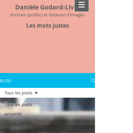
Danièle Godard-Livet
écrivain (public) et faiseuse d'images
Les mots justes
BLOG
Tous les posts
Tous les posts
actualité
Lissieu 69380
écriture