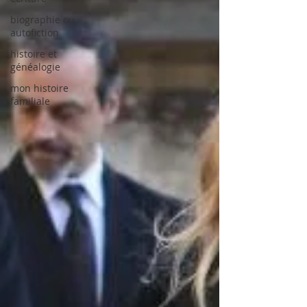
biographie ou
autofiction
histoire et
généalogie
mon histoire
familiale