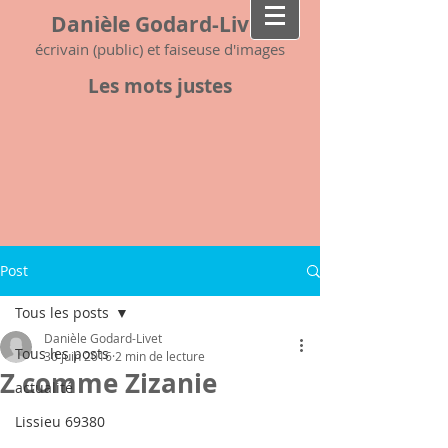
Danièle Godard-Livet
écrivain (public) et faiseuse d'images
Les mots justes
Post
Tous les posts
Danièle Godard-Livet
Tous les posts
30 juin 2016
2 min de lecture
Z comme Zizanie
actualité
Lissieu 69380