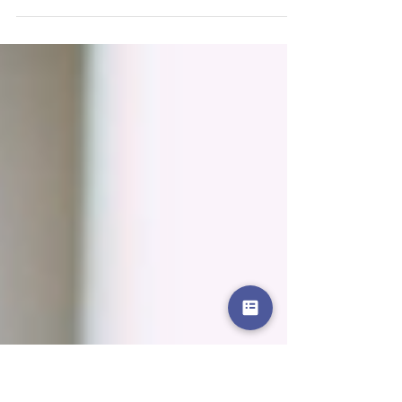
On se connaît bien cher Monsieur G. Je vous ai
aidé dans vos recherches sur le château de
Bois Dieu et la famille Fleurdelix, pas vrai ?...