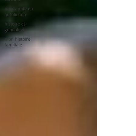
biographie ou
autofiction
histoire et
généalogie
mon histoire
familiale