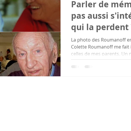
Parler de mémo
pas aussi s'int
qui la perdent 
La photo des Roumanoff en
Colette Roumanoff me fait
celles de mes parents. Un m