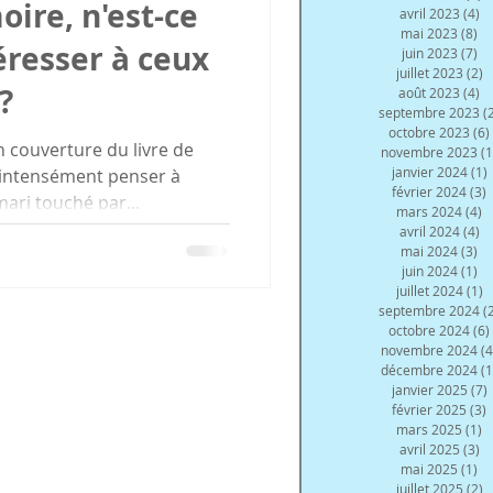
ire, n'est-ce
avril 2023
(4)
4 
mai 2023
(8)
8 
éresser à ceux
juin 2023
(7)
7 
juillet 2023
(2)
2
?
août 2023
(4)
4 
septembre 2023
(
octobre 2023
(6)
 couverture du livre de
novembre 2023
(1
janvier 2024
(1)
 intensément penser à
février 2024
(3)
3
ari touché par...
mars 2024
(4)
4
avril 2024
(4)
4 
mai 2024
(3)
3 
juin 2024
(1)
1 
juillet 2024
(1)
1
septembre 2024
(
octobre 2024
(6)
novembre 2024
(4
décembre 2024
(1
janvier 2025
(7)
février 2025
(3)
3
mars 2025
(1)
1
avril 2025
(3)
3 
mai 2025
(1)
1 
juillet 2025
(2)
2