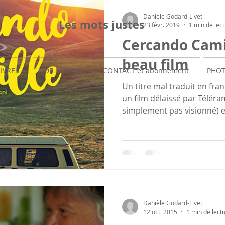
Danièle Godard-Livet
Les mots justes
23 févr. 2019
1 min de lec
Cercando Camil
beau film
LIVRES
AIDE à ECRIRE
CONTACT et abonnement
PHOT
Un titre mal traduit en fran
un film délaissé par Téléram
simplement pas visionné) et
Danièle Godard-Livet
12 oct. 2015
1 min de lect