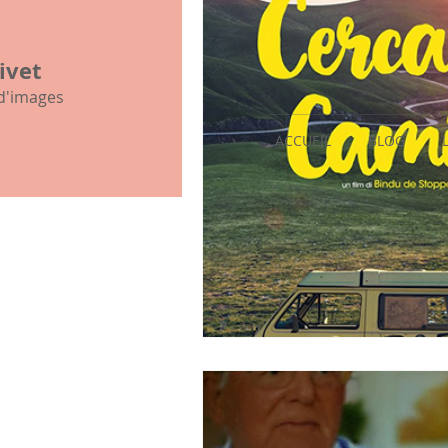
mon histoire familiale
ivet
 d'images
ACCUEIL
BLOG