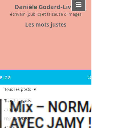
Danièle Godard-Livet
écrivain (public) et faiseuse d'images
Les mots justes
BLOG
Tous les posts
Tous les posts
actualité
Lissieu 69380
écriture