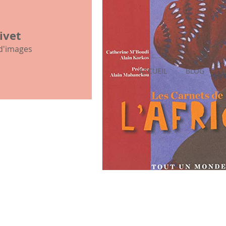
mon histoire familiale
ivet
 d'images
ACCUEIL
BLOG