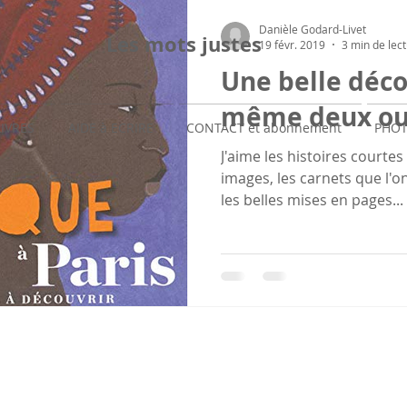
Danièle Godard-Livet
Les mots justes
19 févr. 2019
3 min de lec
Une belle déco
même deux ou 
LIVRES
AIDE à ECRIRE
CONTACT et abonnement
PHOT
J'aime les histoires courtes p
images, les carnets que l'on 
les belles mises en pages...