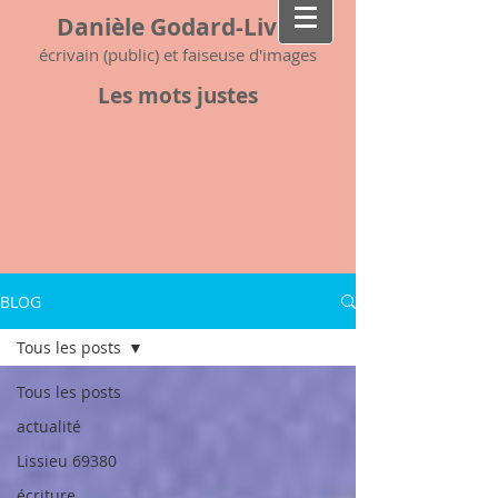
Danièle Godard-Livet
écrivain (public) et faiseuse d'images
Les mots justes
BLOG
Tous les posts
Tous les posts
actualité
Lissieu 69380
écriture