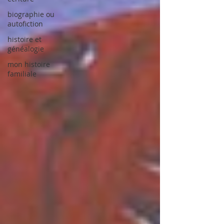
biographie ou
autofiction
histoire et
généalogie
mon histoire
familiale