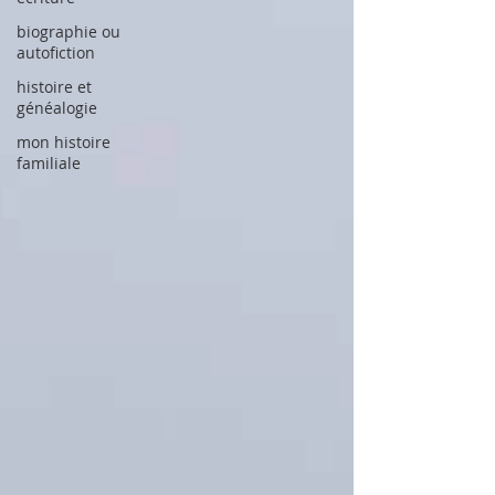
biographie ou
autofiction
histoire et
généalogie
mon histoire
familiale