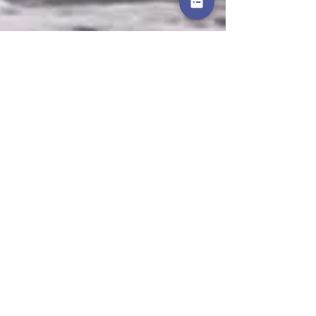
Danièle Godard-Livet
30 oct. 2019
3 min de lecture
C'étaient pourtant de bons
marins
C’étaient pourtant des marins aguerris ! Qui
n’avaient peur ni de la grosse mer ni des
mouillages aventureux. Leur bateau
s’appelait...