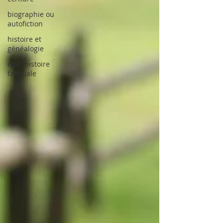
biographie ou
autofiction
histoire et
généalogie
mon histoire
familiale