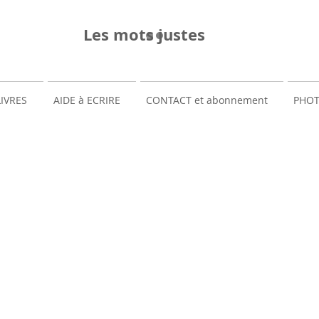
re familiale
Les mots justes
LIVRES
AIDE à ECRIRE
CONTACT et abonnement
PHOT