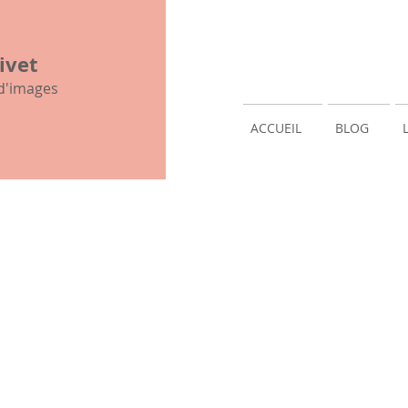
histoire et généalogie
mon histoi
ivet
 d'images
ACCUEIL
BLOG