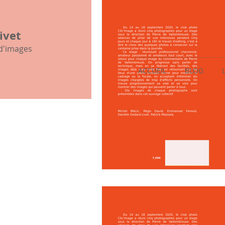
mon histoire familiale
ivet
 d'images
ACCUEIL
BLOG