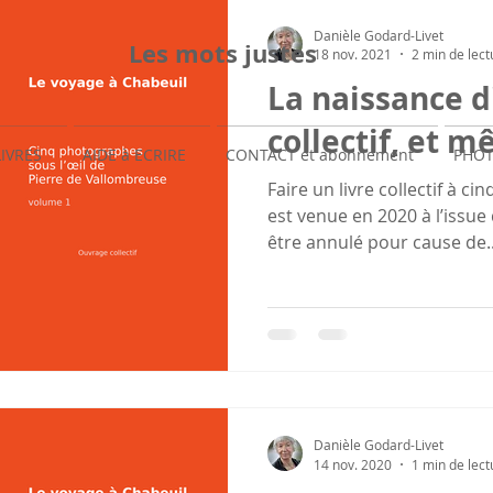
Danièle Godard-Livet
Les mots justes
18 nov. 2021
2 min de lect
La naissance d
collectif, et 
LIVRES
AIDE à ECRIRE
CONTACT et abonnement
PHOT
Faire un livre collectif à c
est venue en 2020 à l’issue
être annulé pour cause de..
Danièle Godard-Livet
14 nov. 2020
1 min de lect