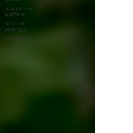
biographie ou
autofiction
histoire et
généalogie
mon histoire
familiale