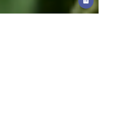
Danièle Godard-Livet
16 avr. 2021
2 min de lecture
Lissieu : Tant de beauté
perdue avec la coupe rase de
l'Espace boisé classé
Faisons un peu de botanique aujourd'hui. Tout
le monde connaît les glands du chêne, mais
saviez-vous que l'érable champêtre fleurit ?
Sa...