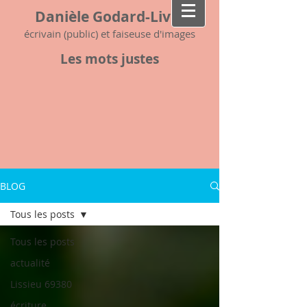
Danièle Godard-Livet
écrivain (public) et faiseuse d'images
Les mots justes
BLOG
Tous les posts
Tous les posts
actualité
Lissieu 69380
écriture