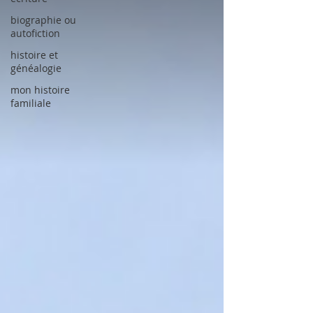
biographie ou
autofiction
histoire et
généalogie
mon histoire
familiale