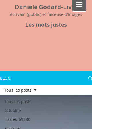
Danièle Godard-Livet
écrivain (public) et faiseuse d'images
Les mots justes
BLOG
Tous les posts
Tous les posts
actualité
Lissieu 69380
écriture