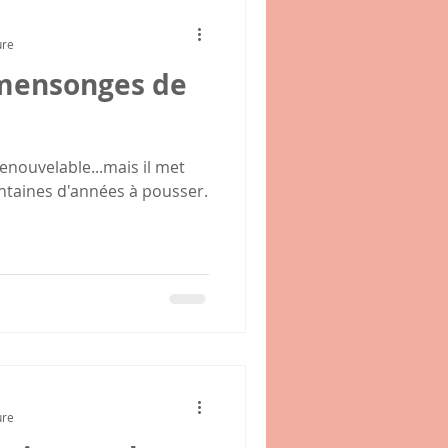
ure
 mensonges de
enouvelable...mais il met
entaines d'années à pousser.
ure