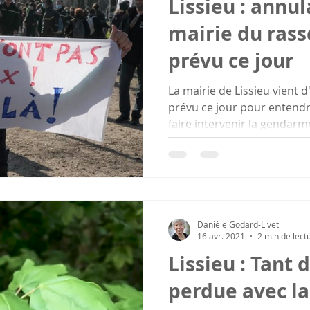
Lissieu : annul
mairie du ra
prévu ce jour
La mairie de Lissieu vient
prévu ce jour pour entend
faire intervenir la gendarme
Danièle Godard-Livet
16 avr. 2021
2 min de lect
Lissieu : Tant 
perdue avec la