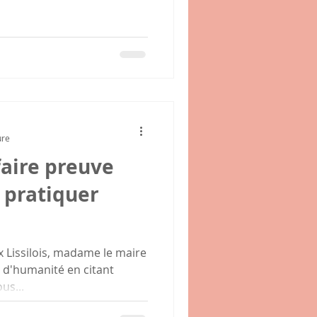
ure
faire preuve
 pratiquer
x Lissilois, madame le maire
e d'humanité en citant
us...