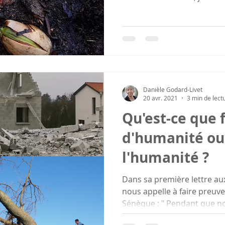
Danièle Godard-Livet
20 avr. 2021
3 min de lect
Qu'est-ce que 
d'humanité ou
l'humanité ?
Dans sa première lettre au
nous appelle à faire preuv
Sénèque : " Pendant que no