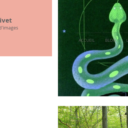
mon histoire familiale
ivet
 d'images
ACCUEIL
BLOG