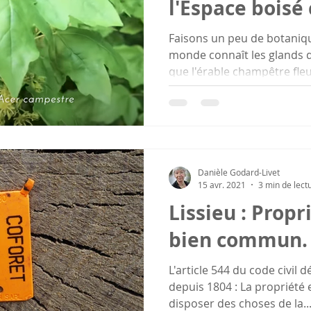
l'Espace boisé 
Faisons un peu de botaniqu
monde connaît les glands d
que l'érable champêtre fleur
Danièle Godard-Livet
15 avr. 2021
3 min de lect
Lissieu : Propr
bien commun.
L'article 544 du code civil dé
depuis 1804 : La propriété e
disposer des choses de la..