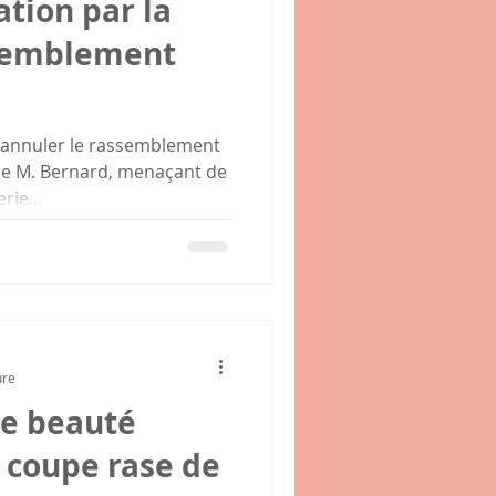
ation par la
ssemblement
 d'annuler le rassemblement
re M. Bernard, menaçant de
rie...
ure
de beauté
 coupe rase de