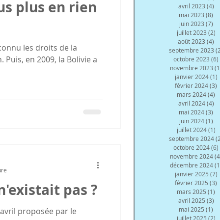
s plus en rien
avril 2023
(4)
4 
mai 2023
(8)
8 
juin 2023
(7)
7 
juillet 2023
(2)
2
août 2023
(4)
4 
septembre 2023
(
 Puis, en 2009, la Bolivie a
octobre 2023
(6)
novembre 2023
(1
janvier 2024
(1)
février 2024
(3)
3
mars 2024
(4)
4
avril 2024
(4)
4 
mai 2024
(3)
3 
juin 2024
(1)
1 
juillet 2024
(1)
1
septembre 2024
(
octobre 2024
(6)
novembre 2024
(4
décembre 2024
(1
ure
janvier 2025
(7)
février 2025
(3)
3
n'existait pas ?
mars 2025
(1)
1
avril 2025
(3)
3 
mai 2025
(1)
1 
 avril proposée par le
juillet 2025
(2)
2