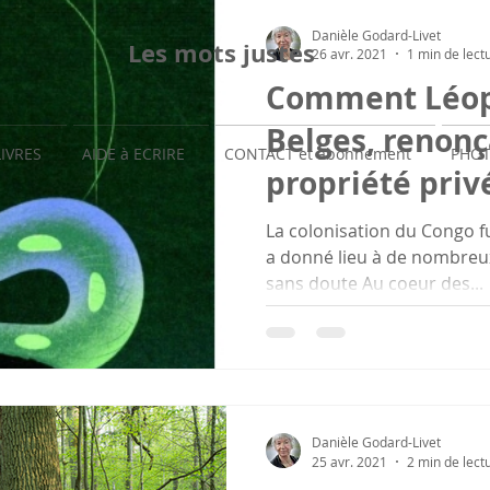
Danièle Godard-Livet
Les mots justes
26 avr. 2021
1 min de lect
Comment Léopol
Belges, renonç
LIVRES
AIDE à ECRIRE
CONTACT et abonnement
PHOT
propriété priv
La colonisation du Congo fu
a donné lieu à de nombreux 
sans doute Au coeur des...
Danièle Godard-Livet
25 avr. 2021
2 min de lect