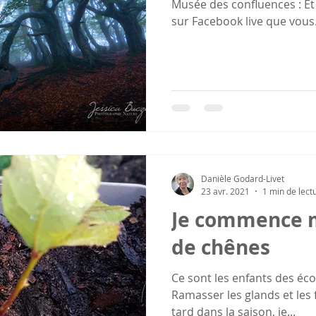
Musée des confluences : Et s
sur Facebook live que vous.
Danièle Godard-Livet
23 avr. 2021
1 min de lect
Je commence 
de chênes
Ce sont les enfants des éco
Ramasser les glands et les 
tard dans la saison, je...