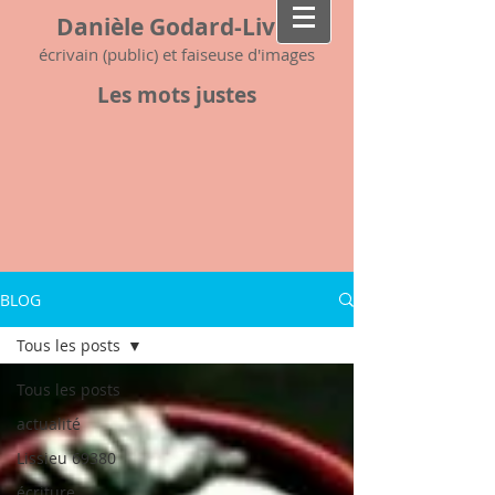
Danièle Godard-Livet
écrivain (public) et faiseuse d'images
Les mots justes
BLOG
Tous les posts
Tous les posts
actualité
Lissieu 69380
écriture