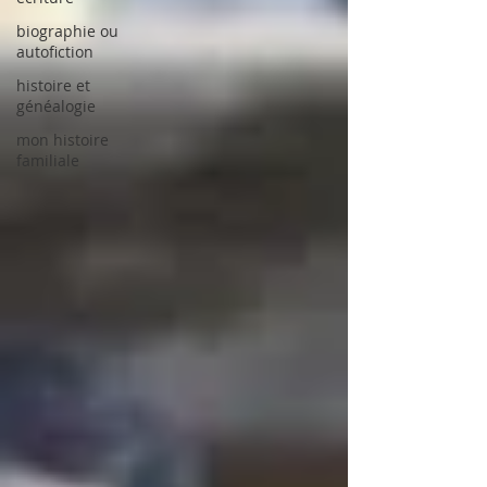
biographie ou
autofiction
histoire et
généalogie
mon histoire
familiale