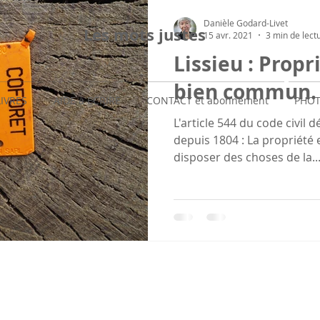
Danièle Godard-Livet
Les mots justes
15 avr. 2021
3 min de lect
Lissieu : Propr
bien commun.
LIVRES
AIDE à ECRIRE
CONTACT et abonnement
PHOT
L'article 544 du code civil dé
depuis 1804 : La propriété e
disposer des choses de la..