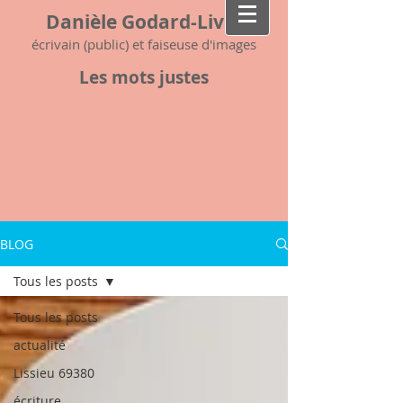
Danièle Godard-Livet
écrivain (public) et faiseuse d'images
Les mots justes
BLOG
Tous les posts
Tous les posts
actualité
Lissieu 69380
écriture