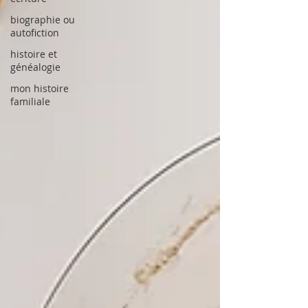
biographie ou
autofiction
histoire et
généalogie
mon histoire
familiale