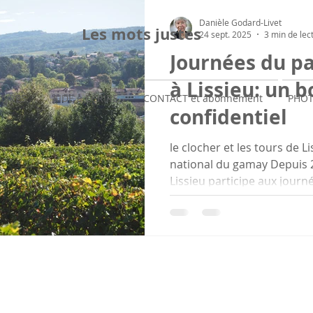
Danièle Godard-Livet
Les mots justes
24 sept. 2025
3 min de lec
Journées du p
à Lissieu: un b
LIVRES
AIDE à ECRIRE
CONTACT et abonnement
PHOT
confidentiel
le clocher et les tours de 
national du gamay Depuis 2
Lissieu participe aux journé