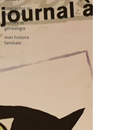
biographie ou
autofiction
histoire et
généalogie
mon histoire
familiale