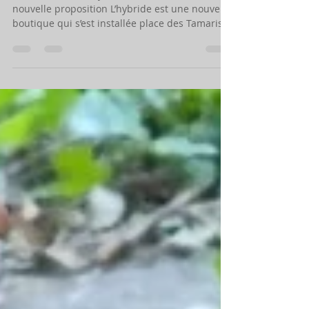
place des Tamaris à Lissieu ?
communication l'hybride sur Facebook Une
nouvelle proposition L’hybride est une nouvelle
boutique qui s’est installée place des Tamaris à
la place de l’ancien pressing. Dépôt de pain,
épicerie fine, restauration, exposition, c’est
l’hybridation qu’expérimente sa créatrice pour
notre plus grand plaisir. Le lieu est très
joliment arrangé, tout est choisi avec goût des
produits à la décoration et aux œuvres
exposées, tout est à l’image de l’hôtesse, artiste
et petite fille de vi