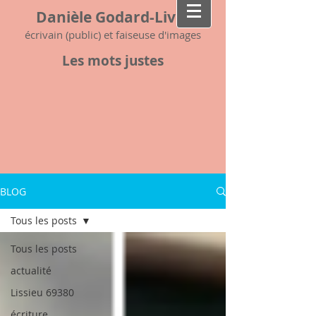
Danièle Godard-Livet
écrivain (public) et faiseuse d'images
Les mots justes
BLOG
Tous les posts
Tous les posts
actualité
Lissieu 69380
écriture