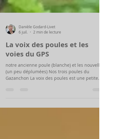
Danièle Godard-Livet
6 juil.
2 min de lecture
La voix des poules et les
voies du GPS
notre ancienne poule (blanche) et les nouvelles
(un peu déplumées) Nos trois poules du
Gazanchon La voix des poules est une petite
entreprise qui met en relation éleveurs
professionnels de poules pondeuses et
particuliers élevant des poules dans leur
jardin. Cela évite aux poules de réforme (entre