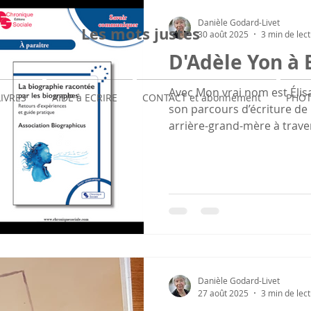
Danièle Godard-Livet
Les mots justes
30 août 2025
3 min de lec
D'Adèle Yon à 
Avec Mon vrai nom est Élisabeth, Adèle Yon expose
LIVRES
AIDE à ECRIRE
CONTACT et abonnement
PHOT
son parcours d’écriture de
arrière-grand-mère à travers
Danièle Godard-Livet
27 août 2025
3 min de lec