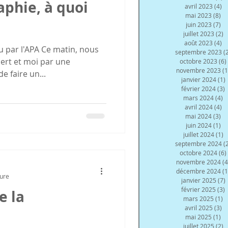
aphie, à quoi
avril 2023
(4)
4 
mai 2023
(8)
8 
juin 2023
(7)
7 
juillet 2023
(2)
2
août 2023
(4)
4 
 par l'APA Ce matin, nous
septembre 2023
(
ert et moi par une
octobre 2023
(6)
novembre 2023
(1
e faire un...
janvier 2024
(1)
février 2024
(3)
3
mars 2024
(4)
4
avril 2024
(4)
4 
mai 2024
(3)
3 
juin 2024
(1)
1 
juillet 2024
(1)
1
septembre 2024
(
octobre 2024
(6)
novembre 2024
(4
décembre 2024
(1
ture
janvier 2025
(7)
février 2025
(3)
3
e la
mars 2025
(1)
1
avril 2025
(3)
3 
mai 2025
(1)
1 
juillet 2025
(2)
2