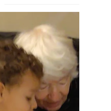
Danièle Godard-Livet
24 mars
2 min de lecture
Il y a six ans le confinement
Amélie viale gestes barrières-le syndrome des
peurs cloisonnantes En mars 2020, il faisait le
même temps printanier et c'était aussi le
temps des élections municipales. Tout comme
en mars 2026. Malgré la déflagration de
l'annonce du confinement, malgré la profonde
étrangeté de l'expérience et ses innombrables
conséquences, J'ai l'impression d'avoir lu ou vu
peu de témoignages sur le confinement.
Amélie Viale* commençait sa carrière d'artiste
et avait consacré toute une série