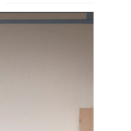
Découvertes printanières en
souvenir d'un oiseaulogue de
Breakeyville
la maison des parents de Geneviève à
Breakeyville Je suis tellement triste d'avoir
appris la mort du père de Geneviève que j'ose
à peine raconter mes découvertes printanières
... d'un printemps qu'il ne verra pas (il fait
encore l'hiver à Breakeyville au bord de la
rivière Chaudière). Il y a presque dix ans nous
avions été invités dans cette maison
quebecoise remarquable pour avoir gardé tout
son boisé devant et derrière. Des amoureux de
la nature et des oiseaulogues un peu c