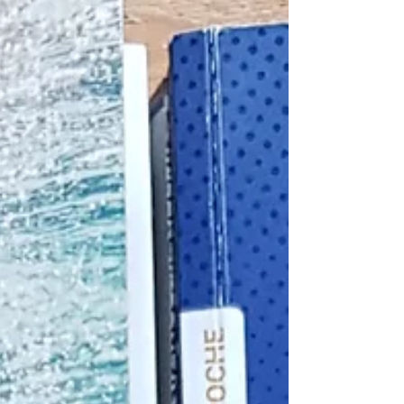
particuliers élevant des poules dans leur
jardin. Cela évite aux poules de réforme (entre
15 et 18 mois) de finir à l’abattoir et permet aux
particuliers de faire une bonne action en
adoptant des poules pas chères (entre 2 et 6
euros) qui pondront encore longtemps. La vo