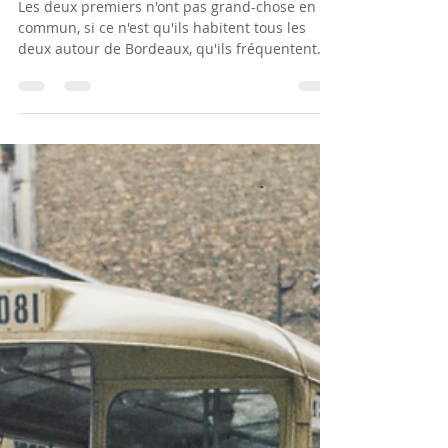
Danièle Godard-Livet
16 févr.
3 min de lecture
Lire, une autrice et deux
auteurs
Les deux premiers n'ont pas grand-chose en
commun, si ce n'est qu'ils habitent tous les
deux autour de Bordeaux, qu'ils fréquentent
(sans se connaître) des gens qui me sont
proches et que leurs éditeurs ne font pas
beaucoup de publicité pour leurs livres. Le