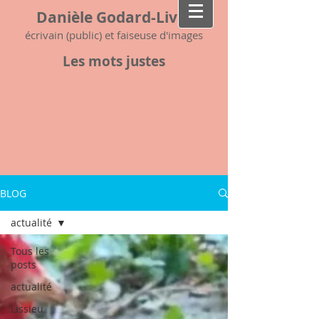
Danièle Godard-Livet
écrivain (public) et faiseuse d'images
Les mots justes
BLOG
actualité
Tous les
posts
actualité
Lissieu