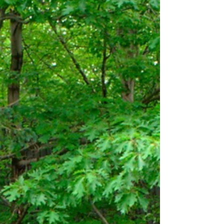
rencontrée chez une amie commune. Françoise
n'en est pourtant pas à son premier roman !
D'abord autrice pour la radio, puis de recueils
de nouvelles, elle écrit aussi des romans tout
en exerçant la profession de psychologue
clinicienne. "On noie bien les petits chats" et
"la souris qui voulait sauver l'ogre" sont deux
polars qu'on ne lache pas, moins par les
rebondissements de l'intrigue que